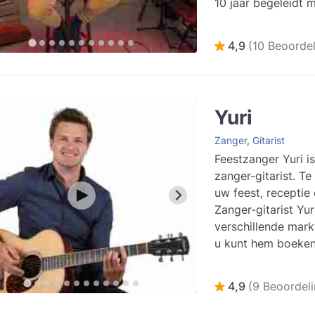
10 jaar begeleidt me
Hij heeft dan ook...
4,9
(10 Beoordel
Yuri
Zanger
,
Gitarist
Feestzanger Yuri is
zanger-gitarist. T
uw feest, receptie 
Zanger-gitarist Yur
verschillende mark
u kunt hem boeken 
geleg...
Lees meer
4,9
(9 Beoordel