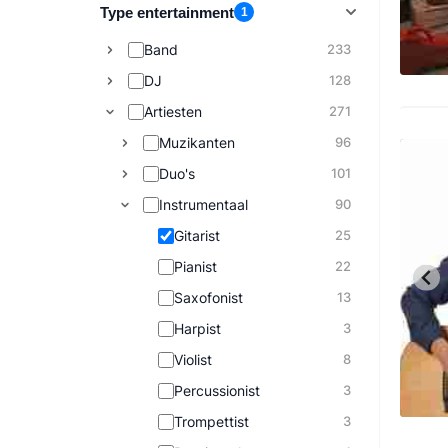
Type entertainment
1
Band
233
DJ
128
Artiesten
271
Muzikanten
96
Duo's
101
Instrumentaal
90
Gitarist
25
Pianist
22
Saxofonist
13
Harpist
3
Violist
8
Percussionist
3
Trompettist
3