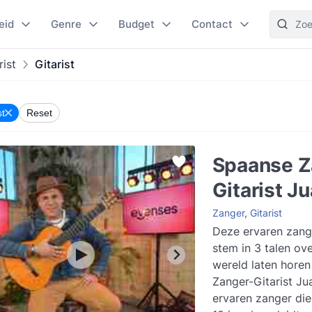
eid
Genre
Budget
Contact
rist
Gitarist
st
Reset
Spaanse Z
Gitarist J
Zanger
,
Gitarist
Deze ervaren zange
stem in 3 talen ove
wereld laten horen
Zanger-Gitarist Ju
ervaren zanger die 