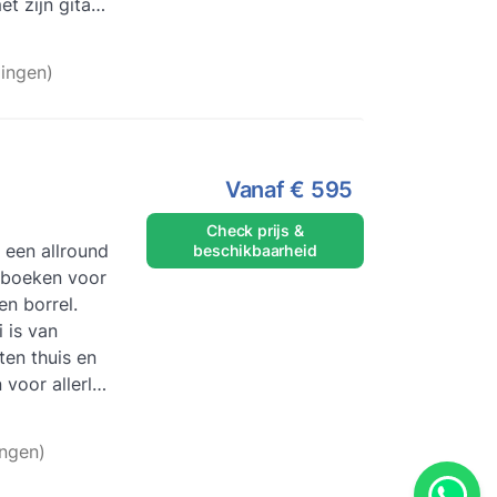
t zijn gitaar.
Lees meer
ingen)
Vanaf
€ 595
Check prijs &
 een allround
beschikbaarheid
e boeken voor
en borrel.
i is van
ten thuis en
voor allerlei
ingen)