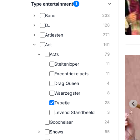
Type entertainment
1
Band
233
DJ
128
Artiesten
271
Act
161
Acts
79
Steltenloper
11
Excentrieke acts
11
Drag Queen
4
Waarzegster
8
Typetje
28
Levend Standbeeld
3
Goochelaar
24
Shows
55