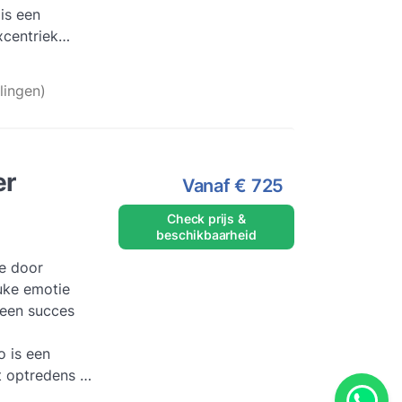
is een
xcentriek
hij g...
Lees
lingen)
er
Vanaf
€ 725
Check prijs &
beschikbaarheid
ie door
uke emotie
een succes
 is een
t optredens in
en kleine