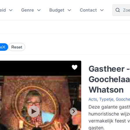
eid
Genre
Budget
Contact
je
Reset
Gastheer 
Goochelaa
Whatson
Acts
,
Typetje
,
Gooche
Deze galante gast
humoristische wijz
vermakelijk feest 
gasten.