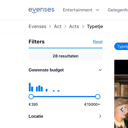
Entertainment
Gelegenh
Evenses
Act
Acts
Typetje
Filters
Reset
Typet
28
resultaten
Gewenste budget
€
395
€
15000
+
Locatie