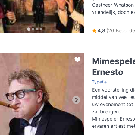
Gastheer Whatson 
vriendelijk, doch e
man. Zijn positieve
mensenkennis deelt 
4,8
(26 Beoorde
meer
Mimespel
Ernesto
Typetje
Een voorstelling d
middel van veel le
uw evenement tot 
zal brengen.
Mimespeler Ernesto
ervaren artiest me
theaters, op grote 