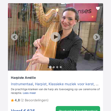
Harpiste Amélie
Instrumentaal
,
Harpist
,
Klassieke muziek voor kerst
,
Kerst mu
De prachtige klanken van de harp als toevoeging op uw ceremonie of
receptie.
Lees meer
4,8
(2 Beoordelingen)
Vanaf
€ 625