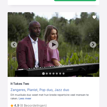
It Takes Two
Zangeres
,
Pianist
,
Pop duo
,
Jazz duo
Dit muzikale duo weet met hun brede repertoire veel mensen te
raken.
Lees meer
4,9
(8 Beoordelingen)