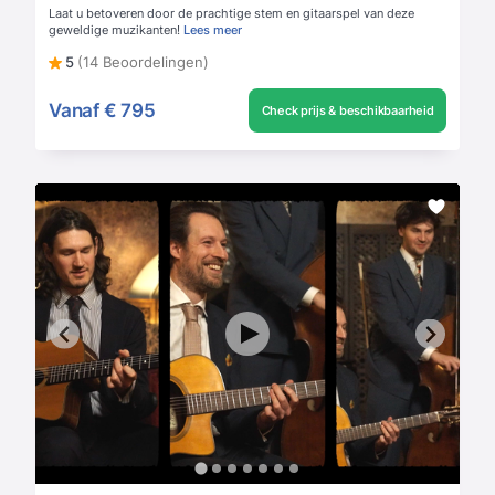
Laat u betoveren door de prachtige stem en gitaarspel van deze
geweldige muzikanten!
Lees meer
5
(14 Beoordelingen)
Vanaf
€ 795
Check prijs & beschikbaarheid