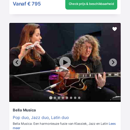
Vanaf
€ 795
Check prijs & beschikbaarheid
Bella Musica
Pop duo
,
Jazz duo
,
Latin duo
Bella Musica: Een harmonieuze fusie van Klassiek, Jazz en Latin
Lees
meer