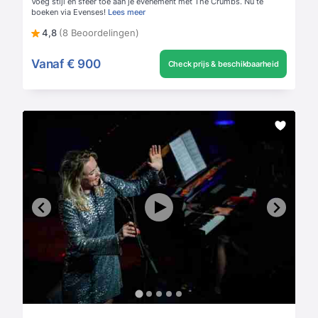
Voeg stijl en sfeer toe aan je evenement met The Crumbs. Nu te
boeken via Evenses!
Lees meer
4,8
(8 Beoordelingen)
Vanaf
€ 900
Check prijs & beschikbaarheid