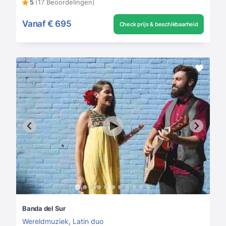
5
(17 Beoordelingen)
Vanaf
€ 695
Check prijs & beschikbaarheid
Banda del Sur
Wereldmuziek
,
Latin duo