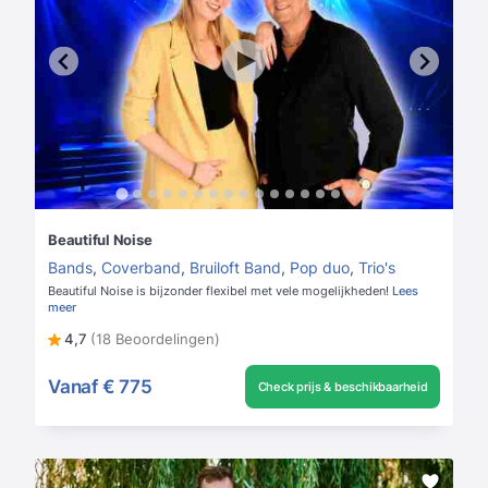
Beautiful Noise
Bands
,
Coverband
,
Bruiloft Band
,
Pop duo
,
Trio's
Beautiful Noise is bijzonder flexibel met vele mogelijkheden!
Lees
meer
4,7
(18 Beoordelingen)
Vanaf
€ 775
Check prijs & beschikbaarheid