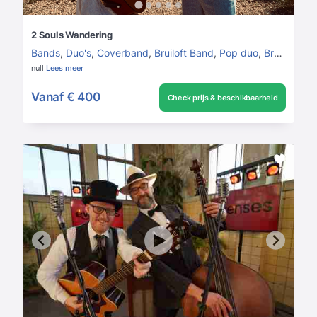
2 Souls Wandering
Bands
,
Duo's
,
Coverband
,
Bruiloft Band
,
Pop duo
,
Bruiloft
,
Tui
null
Lees meer
Vanaf
€ 400
Check prijs & beschikbaarheid