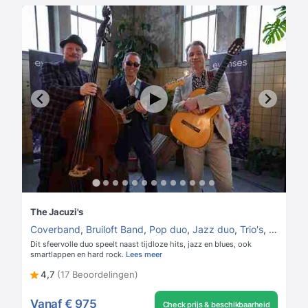
The Jacuzi's
Coverband
,
Bruiloft Band
,
Pop duo
,
Jazz duo
,
Trio's
,
Jazz trio
Dit sfeervolle duo speelt naast tijdloze hits, jazz en blues, ook
smartlappen en hard rock.
Lees meer
4,7
(17 Beoordelingen)
Vanaf
€ 975
Check prijs & beschikbaarheid