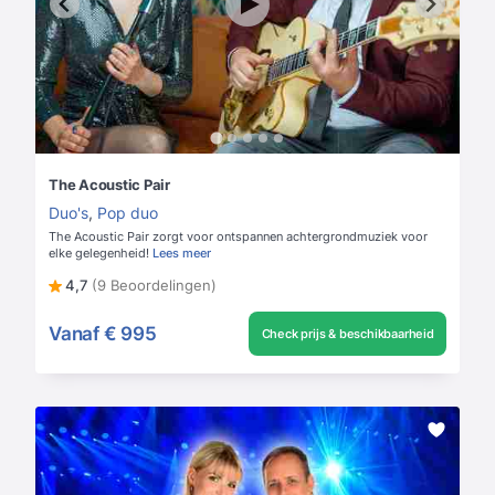
The Acoustic Pair
Duo's
,
Pop duo
The Acoustic Pair zorgt voor ontspannen achtergrondmuziek voor
elke gelegenheid!
Lees meer
4,7
(9 Beoordelingen)
Vanaf
€ 995
Check prijs & beschikbaarheid