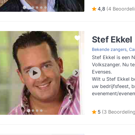
zijn opa op de ac
4,8
(4 Beoordel
Ja...
Lees meer
Stef Ekkel
Bekende zangers
,
Car
Stef Ekkel is een 
Volkszanger. Nu te
Evenses.
Wilt u Stef Ekkel 
uw bedrijfsfeest, br
evenement/evenem
Evenses kunt u Ste
boeken. Vra...
Lees
5
(3 Beoordelin