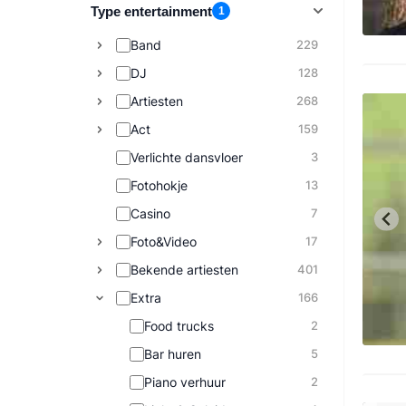
Type entertainment
1
Band
229
DJ
128
Artiesten
268
Act
159
Verlichte dansvloer
3
Fotohokje
13
Casino
7
Foto&Video
17
Bekende artiesten
401
Extra
166
Food trucks
2
Bar huren
5
Piano verhuur
2