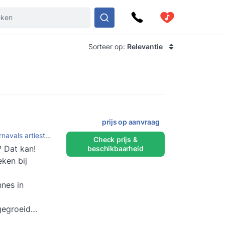
Sorteer op:
Relevantie
prijs op aanvraag
navals artiesten
,
Carnavals zangers
Check prijs &
 Dat kan!
beschikbaarheid
eken bij
nes in
gegroeid
 kunsten van