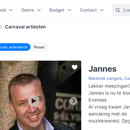
eid
Genre
Budget
Contact
Carnaval artiesten
vals artiesten
Reset
Jannes
Bekende zangers
,
Car
Lekker meezingen?
Jannes is nu te bo
Evenses
Al vroeg kwam Jan
aanraking met de
muziekwereld. Op
luisterend naar de