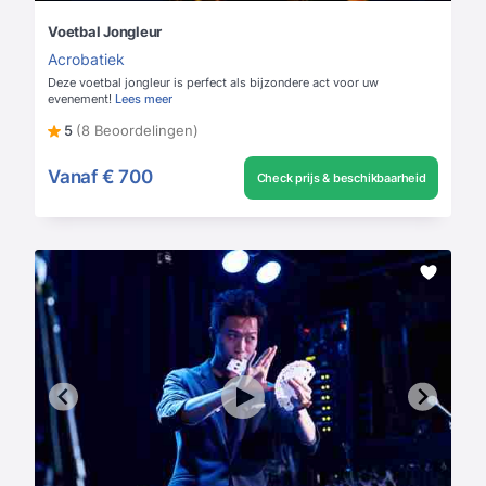
Voetbal Jongleur
Acrobatiek
Deze voetbal jongleur is perfect als bijzondere act voor uw
evenement!
Lees meer
5
(8 Beoordelingen)
Vanaf
€ 700
Check prijs & beschikbaarheid