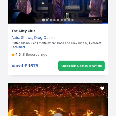
The Alley Girls
Acts
,
Shows
,
Drag Queen
Glitter, Glamour en Entertainment. Boek The Alley Girls bij Evenses!
Lees meer
4,5
(8 Beoordelingen)
Vanaf
€ 1675
Check prijs & beschikbaarheid