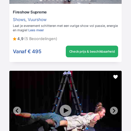
Fireshow Supreme
Shows
,
Vuurshow
Laat je evenement schitteren met een vurige show vol passie, energie
en magie!
Lees meer
4,9
(5 Beoordelingen)
Vanaf
€ 495
Check prijs & beschikbaarheid