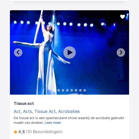
Tissue act
Act
,
Acts
,
Tissue Act
,
Acrobatiek
De tissue act is een spectaculaire show waarbij de acrobate gebruikt
maakt van doeken.
Lees meer
4,8
(10 Beoordelingen)