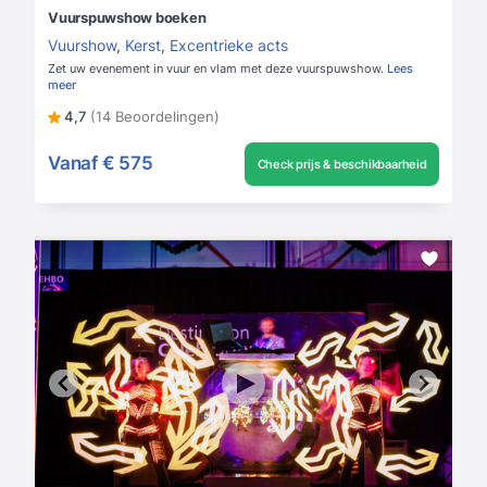
Vuurspuwshow boeken
Vuurshow
,
Kerst
,
Excentrieke acts
Zet uw evenement in vuur en vlam met deze vuurspuwshow.
Lees
meer
4,7
(14 Beoordelingen)
Vanaf
€ 575
Check prijs & beschikbaarheid