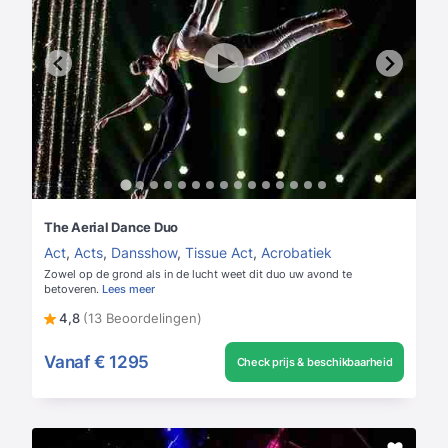
The Aerial Dance Duo
Act
,
Acts
,
Dansshow
,
Tissue Act
,
Acrobatiek
Zowel op de grond als in de lucht weet dit duo uw avond te
betoveren.
Lees meer
4,8
(13 Beoordelingen)
Vanaf
€ 1295
Check prijs & beschikbaarheid