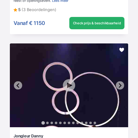
feest of openingsevent.
Lees meer
5
(3 Beoordelingen)
Vanaf
€ 1150
Check prijs & beschikbaarheid
Jongleur Danny