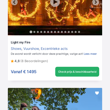
Light my Fire
Shows
,
Vuurshow
,
Excentrieke acts
De avond wordt verlicht door deze prachtige, vurige act!
Lees meer
4,8
(8 Beoordelingen)
Vanaf
€ 1495
Check prijs & beschikbaarheid