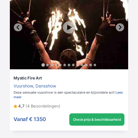
Mystic Fire Art
Vuurshow
,
Dansshow
Deze sensuele vuurshow is een spectaculaire en bijzondere act!
Lees
meer
4,7
(4 Beoordelingen)
Vanaf
€ 1350
Check prijs & beschikbaarheid