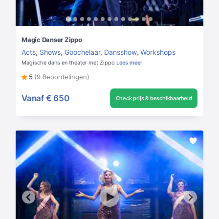
Magic Danser Zippo
Acts
,
Shows
,
Goochelaar
,
Dansshow
,
Workshops
Magische dans en theater met Zippo
Lees meer
5
(9 Beoordelingen)
Vanaf
€ 650
Check prijs & beschikbaarheid