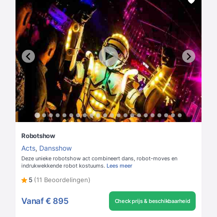
Robotshow
Acts
,
Dansshow
Deze unieke robotshow act combineert dans, robot-moves en
indrukwekkende robot kostuums.
Lees meer
5
(11 Beoordelingen)
Vanaf
€ 895
Check prijs & beschikbaarheid