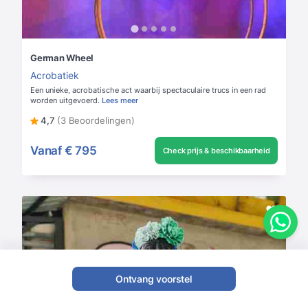
German Wheel
Acrobatiek
Een unieke, acrobatische act waarbij spectaculaire trucs in een rad
worden uitgevoerd.
Lees meer
4,7
(3 Beoordelingen)
Vanaf
€ 795
Check prijs & beschikbaarheid
Ontvang voorstel