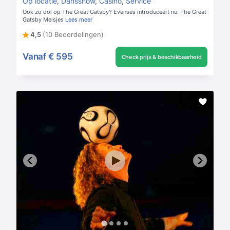
Op locatie
,
Dansshow
,
Casino
,
Service
Ook zo dol op The Great Gatsby? Evenses introduceert nu: The Great
Gatsby Meisjes
Lees meer
4,5
(10 Beoordelingen)
Vanaf
€ 595
Check prijs & beschikbaarheid