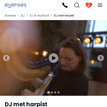
Evenses
DJ
DJ & muzikant
DJ met harpist
DJ met harpist