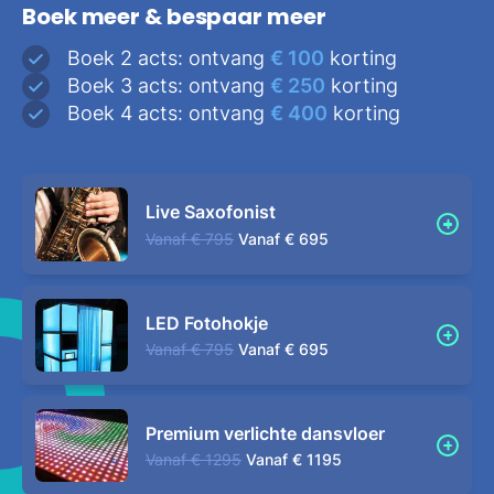
Boek meer & bespaar meer
Boek 2 acts: ontvang
€ 100
korting
Boek 3 acts: ontvang
€ 250
korting
Boek 4 acts: ontvang
€ 400
korting
Live Saxofonist
Vanaf
€ 795
Vanaf
€ 695
LED Fotohokje
Vanaf
€ 795
Vanaf
€ 695
Premium verlichte dansvloer
Vanaf
€ 1295
Vanaf
€ 1195