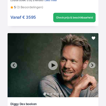
Louise boekt u bij Evenses!
Lees meer
5
(3 Beoordelingen)
Vanaf
€ 3595
Check prijs & beschikbaarheid
Diggy Dex boeken