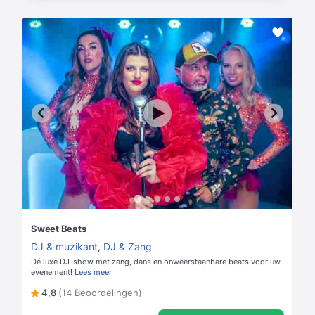
Sweet Beats
DJ & muzikant
,
DJ & Zang
Dé luxe DJ-show met zang, dans en onweerstaanbare beats voor uw
evenement!
Lees meer
4,8
(14 Beoordelingen)