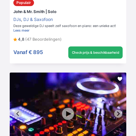
Populair
John & Mr. Smith | Solo
DJs
,
DJ & Saxofoon
Deze geweldige DJ speelt zelf saxofoon en piano: een unieke act!
Lees meer
4,8
(47 Beoordelingen)
Vanaf
€ 895
Check prijs & beschikbaarheid