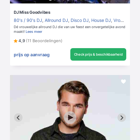
DJ Miss Goodvibes
80's / 90's DJ
,
Allround DJ
,
Disco DJ
,
House DJ
,
Vrouwelijke DJ
Dé vrouwelijke allround DJ die van uw feest een onvergetelijke avond
maakt!
Lees meer
4,9
(11 Beoordelingen)
prijs op aanvraag
Check prijs & beschikbaarheid