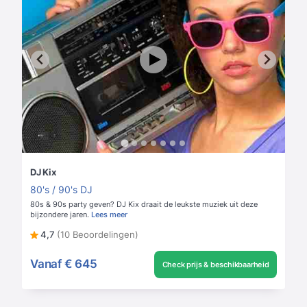
DJ Kix
80's / 90's DJ
80s & 90s party geven? DJ Kix draait de leukste muziek uit deze
bijzondere jaren.
Lees meer
4,7
(10 Beoordelingen)
Vanaf
€ 645
Check prijs & beschikbaarheid