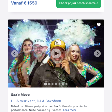
Vanaf
€ 1550
Check prijs & beschikbaarheid
Sax 'n Move
DJ & muzikant
,
DJ & Saxofoon
Beleef de ultieme party vibe met Sax 'n Move’s dynamische
performance! Nu te boeken bij Evenses.
Lees meer