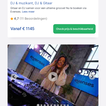
DJ & muzikant
,
DJ & Gitaar
Gitaar en DJ samen voor een ultieme groove! Nu te boeken via
Evenses.
Lees meer
4,7
(11 Beoordelingen)
Vanaf
€ 1145
Check prijs & beschikbaarheid