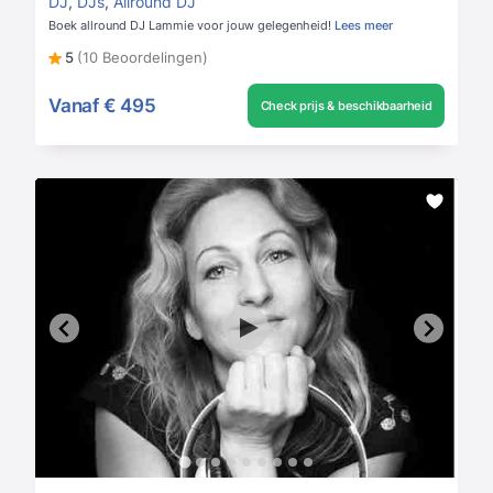
DJ
,
DJs
,
Allround DJ
Boek allround DJ Lammie voor jouw gelegenheid!
Lees meer
5
(10 Beoordelingen)
Vanaf
€ 495
Check prijs & beschikbaarheid