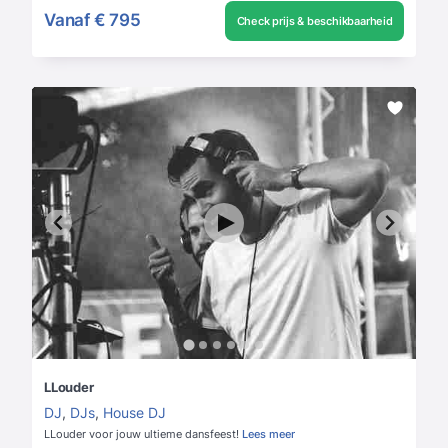
Vanaf
€ 795
Check prijs & beschikbaarheid
LLouder
DJ
,
DJs
,
House DJ
LLouder voor jouw ultieme dansfeest!
Lees meer