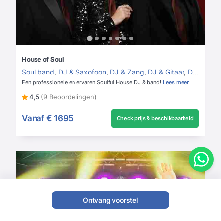
House of Soul
Soul band
,
DJ & Saxofoon
,
DJ & Zang
,
DJ & Gitaar
,
DJ & Band
Een professionele en ervaren Soulful House DJ & band!
Lees meer
4,5
(9 Beoordelingen)
Vanaf
€ 1695
Check prijs & beschikbaarheid
Ontvang voorstel