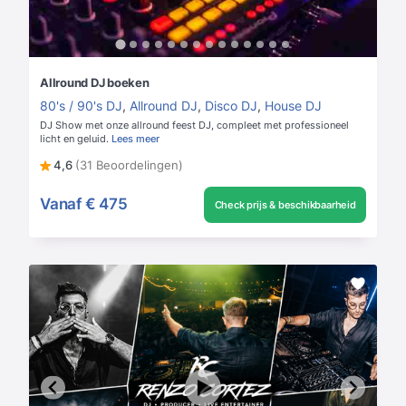
Allround DJ boeken
80's / 90's DJ
,
Allround DJ
,
Disco DJ
,
House DJ
DJ Show met onze allround feest DJ, compleet met professioneel
licht en geluid.
Lees meer
4,6
(31 Beoordelingen)
Vanaf
€ 475
Check prijs & beschikbaarheid