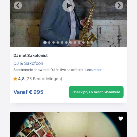
DJ met Saxofonist
DJ & Saxofoon
Spetterende show met DJ én live saxofonist!
Lees meer
4,8
(25 Beoordelingen)
Vanaf
€ 995
Check prijs & beschikbaarheid