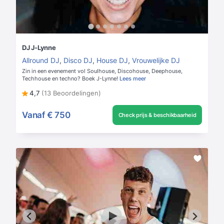
DJ J-Lynne
Allround DJ
,
Disco DJ
,
House DJ
,
Vrouwelijke DJ
Zin in een evenement vol Soulhouse, Discohouse, Deephouse,
Techhouse en techno? Boek J-Lynne!
Lees meer
4,7
(13 Beoordelingen)
Vanaf
€ 750
Check prijs & beschikbaarheid