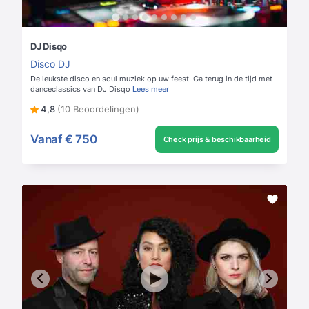
DJ Disqo
Disco DJ
De leukste disco en soul muziek op uw feest. Ga terug in de tijd met
danceclassics van DJ Disqo
Lees meer
4,8
(10 Beoordelingen)
Vanaf
€ 750
Check prijs & beschikbaarheid