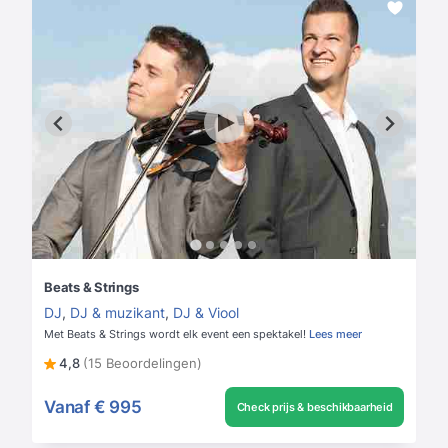
Beats & Strings
DJ
,
DJ & muzikant
,
DJ & Viool
Met Beats & Strings wordt elk event een spektakel!
Lees meer
4,8
(15 Beoordelingen)
Vanaf
€ 995
Check prijs & beschikbaarheid