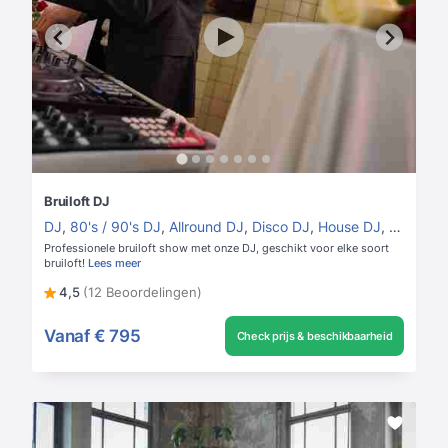
Bruiloft DJ
DJ
,
80's / 90's DJ
,
Allround DJ
,
Disco DJ
,
House DJ
,
Vrouweli
Professionele bruiloft show met onze DJ, geschikt voor elke soort
bruiloft!
Lees meer
4,5
(12 Beoordelingen)
Vanaf
€ 795
Check prijs & beschikbaarheid