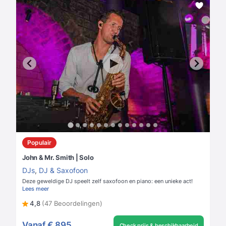
Populair
John & Mr. Smith | Solo
DJs
,
DJ & Saxofoon
Deze geweldige DJ speelt zelf saxofoon en piano: een unieke act!
Lees meer
4,8
(47 Beoordelingen)
Vanaf
€ 895
Check prijs & beschikbaarheid