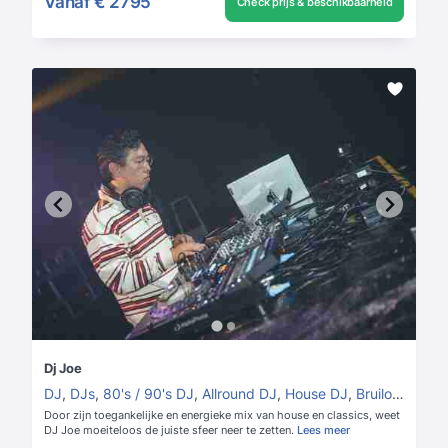
Vanaf
€ 2795
Check prijs & beschikbaarheid
Dj Joe
DJ
,
DJs
,
80's / 90's DJ
,
Allround DJ
,
House DJ
,
Bruiloft DJ
Door zijn toegankelijke en energieke mix van house en classics, weet
DJ Joe moeiteloos de juiste sfeer neer te zetten.
Lees meer