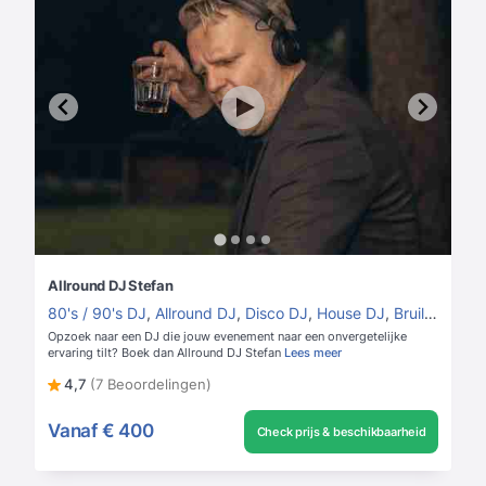
Allround DJ Stefan
80's / 90's DJ
,
Allround DJ
,
Disco DJ
,
House DJ
,
Bruiloft DJ
Opzoek naar een DJ die jouw evenement naar een onvergetelijke
ervaring tilt? Boek dan Allround DJ Stefan
Lees meer
4,7
(7 Beoordelingen)
Vanaf
€ 400
Check prijs & beschikbaarheid