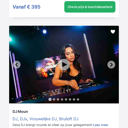
Vanaf
€ 395
Check prijs & beschikbaarheid
DJ Moun
DJ
,
DJs
,
Vrouwelijke DJ
,
Bruiloft DJ
Deze DJ brengt muziek en sfeer op jouw gelegenheid!
Lees meer