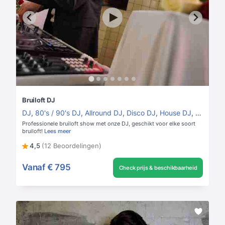
Bruiloft DJ
DJ
,
80's / 90's DJ
,
Allround DJ
,
Disco DJ
,
House DJ
,
Vrouweli
Professionele bruiloft show met onze DJ, geschikt voor elke soort
bruiloft!
Lees meer
4,5
(12 Beoordelingen)
Vanaf
€ 795
Check prijs & beschikbaarheid