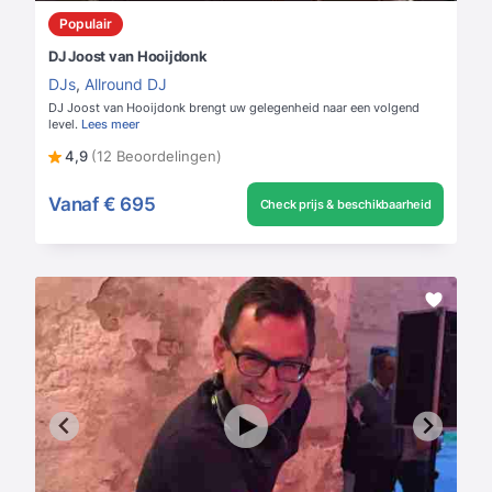
Populair
DJ Joost van Hooijdonk
DJs
,
Allround DJ
DJ Joost van Hooijdonk brengt uw gelegenheid naar een volgend
level.
Lees meer
4,9
(12 Beoordelingen)
Vanaf
€ 695
Check prijs & beschikbaarheid