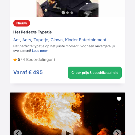
Nieuw
Het Perfecte Typetje
Act
,
Acts
,
Typetje
,
Clown
,
Kinder Entertainment
Het perfecte typetje op het juiste moment, voor een onvergetelijk
evenement!
Lees meer
5
(4 Beoordelingen)
Vanaf
€ 495
Check prijs & beschikbaarheid