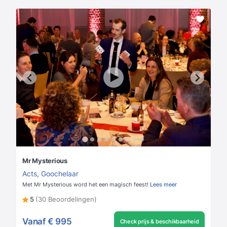
Mr Mysterious
Acts
,
Goochelaar
Met Mr Mysterious word het een magisch feest!
Lees meer
5
(30 Beoordelingen)
Vanaf
€ 995
Check prijs & beschikbaarheid