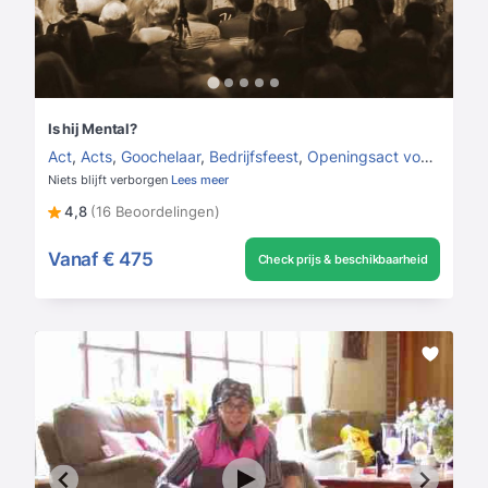
Is hij Mental?
Act
,
Acts
,
Goochelaar
,
Bedrijfsfeest
,
Openingsact voor bedrijfsfeest
Niets blijft verborgen
Lees meer
4,8
(16 Beoordelingen)
Vanaf
€ 475
Check prijs & beschikbaarheid