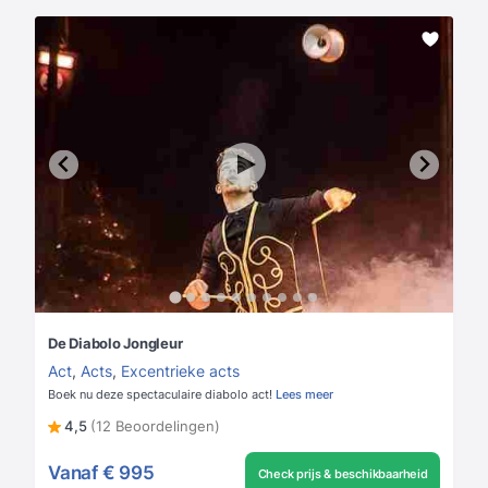
De Diabolo Jongleur
Act
,
Acts
,
Excentrieke acts
Boek nu deze spectaculaire diabolo act!
Lees meer
4,5
(12 Beoordelingen)
Vanaf
€ 995
Check prijs & beschikbaarheid