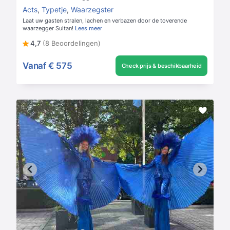
Acts
,
Typetje
,
Waarzegster
Laat uw gasten stralen, lachen en verbazen door de toverende
waarzegger Sultan!
Lees meer
4,7
(8 Beoordelingen)
Vanaf
€ 575
Check prijs & beschikbaarheid