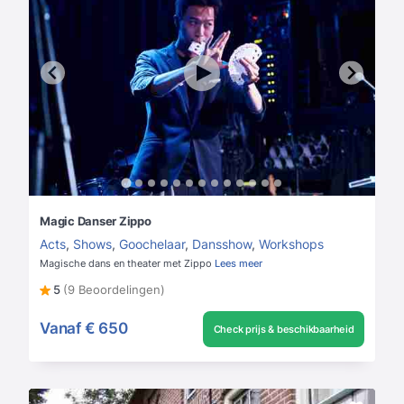
Magic Danser Zippo
Acts
,
Shows
,
Goochelaar
,
Dansshow
,
Workshops
Magische dans en theater met Zippo
Lees meer
5
(9 Beoordelingen)
Vanaf
€ 650
Check prijs & beschikbaarheid