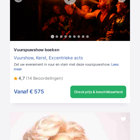
Vuurspuwshow boeken
Vuurshow
,
Kerst
,
Excentrieke acts
Zet uw evenement in vuur en vlam met deze vuurspuwshow.
Lees
meer
4,7
(14 Beoordelingen)
Vanaf
€ 575
Check prijs & beschikbaarheid