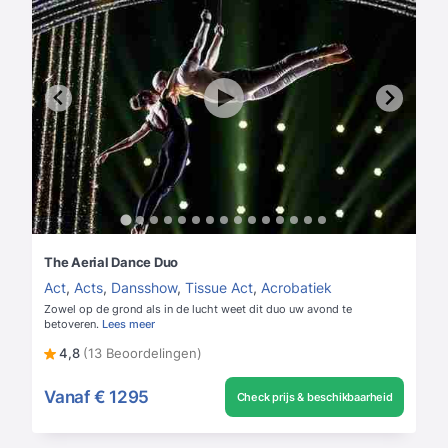
The Aerial Dance Duo
Act
,
Acts
,
Dansshow
,
Tissue Act
,
Acrobatiek
Zowel op de grond als in de lucht weet dit duo uw avond te
betoveren.
Lees meer
4,8
(13 Beoordelingen)
Vanaf
€ 1295
Check prijs & beschikbaarheid