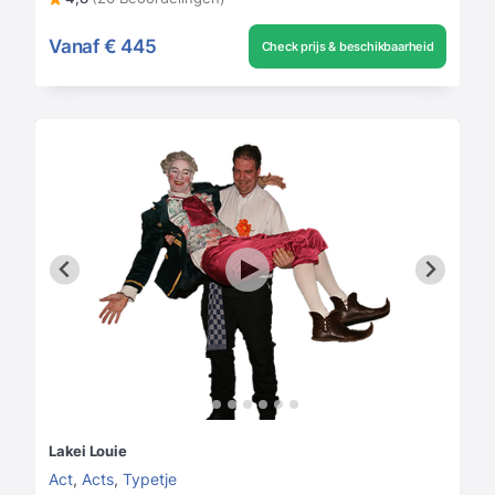
Vanaf
€ 445
Check prijs & beschikbaarheid
Lakei Louie
Act
,
Acts
,
Typetje