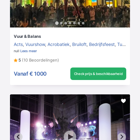
Vuur & Balans
Acts
,
Vuurshow
,
Acrobatiek
,
Bruiloft
,
Bedrijfsfeest
,
Tuinfeest
null
Lees meer
5
(10 Beoordelingen)
Vanaf
€ 1000
Check prijs & beschikbaarheid