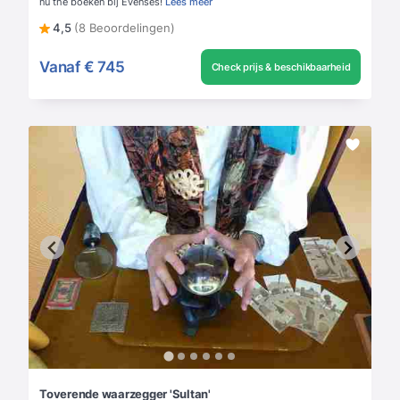
nu the boeken bij Evenses!
Lees meer
4,5
(8 Beoordelingen)
Vanaf
€ 745
Check prijs & beschikbaarheid
Toverende waarzegger 'Sultan'