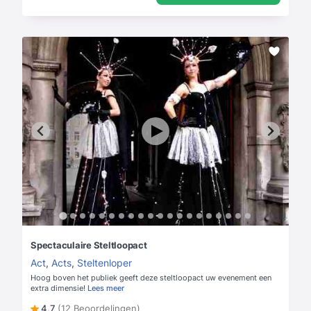
Spectaculaire Steltloopact
Act
,
Acts
,
Steltenloper
Hoog boven het publiek geeft deze steltloopact uw evenement een
extra dimensie!
Lees meer
4,7
(12 Beoordelingen)