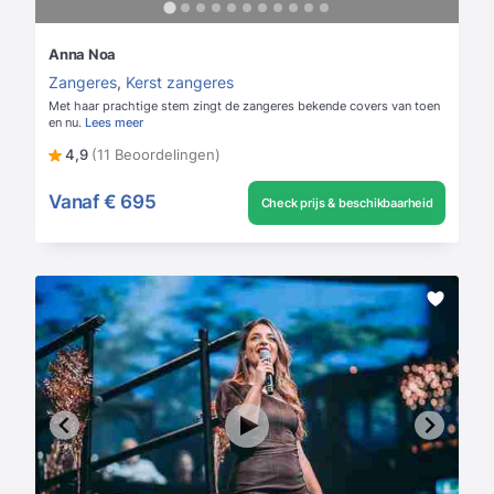
Anna Noa
Zangeres
,
Kerst zangeres
Met haar prachtige stem zingt de zangeres bekende covers van toen
en nu.
Lees meer
4,9
(11 Beoordelingen)
Vanaf
€ 695
Check prijs & beschikbaarheid