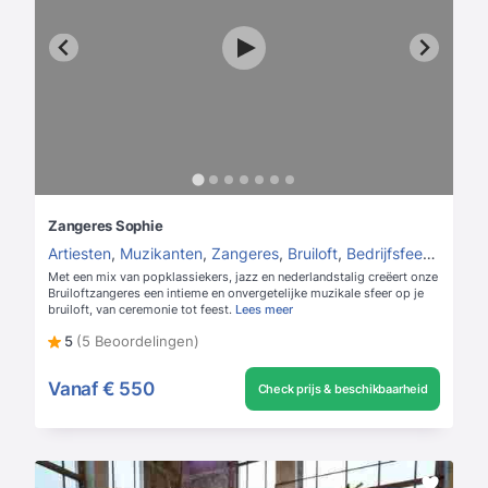
Zangeres Sophie
Artiesten
,
Muzikanten
,
Zangeres
,
Bruiloft
,
Bedrijfsfeest
,
Kerst
Met een mix van popklassiekers, jazz en nederlandstalig creëert onze
Bruiloftzangeres een intieme en onvergetelijke muzikale sfeer op je
bruiloft, van ceremonie tot feest.
Lees meer
5
(5 Beoordelingen)
Vanaf
€ 550
Check prijs & beschikbaarheid