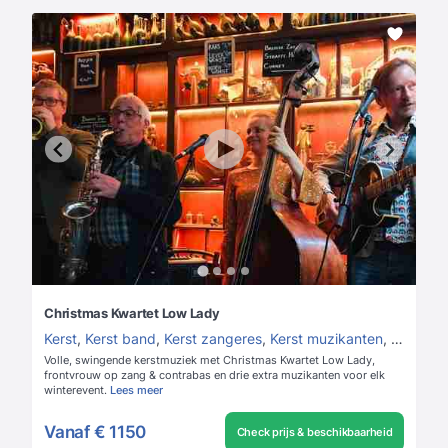
Christmas Kwartet Low Lady
Kerst
,
Kerst band
,
Kerst zangeres
,
Kerst muzikanten
,
Feestda
Volle, swingende kerstmuziek met Christmas Kwartet Low Lady,
frontvrouw op zang & contrabas en drie extra muzikanten voor elk
winterevent.
Lees meer
Vanaf
€ 1150
Check prijs & beschikbaarheid