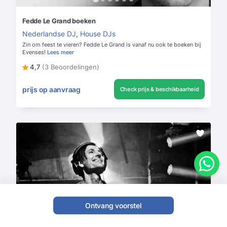
Fedde Le Grand boeken
Nederlandse DJ
,
House DJs
Zin om feest te vieren? Fedde Le Grand is vanaf nu ook te boeken bij
Evenses!
Lees meer
4,7
(3 Beoordelingen)
prijs op aanvraag
Check prijs & beschikbaarheid
Ontvang voorstel