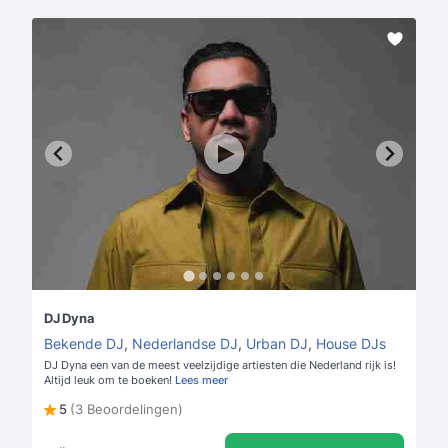
DJ Dyna
Bekende DJ
,
Nederlandse DJ
,
Urban DJ
,
House DJs
DJ Dyna een van de meest veelzijdige artiesten die Nederland rijk is!
Altijd leuk om te boeken!
Lees meer
5
(3 Beoordelingen)