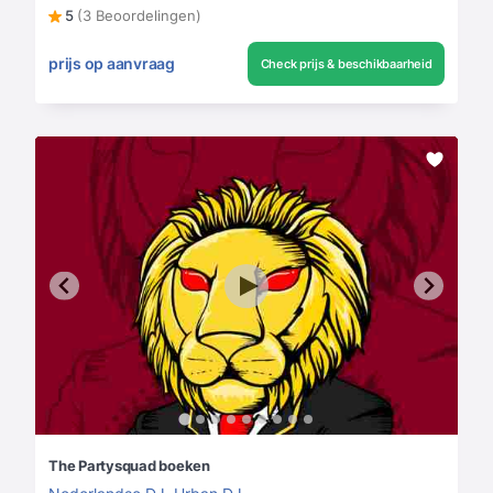
5
(3 Beoordelingen)
prijs op aanvraag
Check prijs & beschikbaarheid
The Partysquad boeken