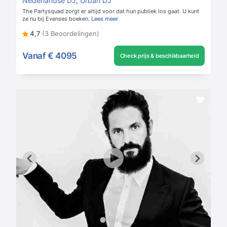
Nederlandse DJ
,
Urban DJ
The Partysquad zorgt er altijd voor dat hun publiek los gaat. U kunt
ze nu bij Evenses boeken.
Lees meer
4,7
(3 Beoordelingen)
Vanaf
€ 4095
Check prijs & beschikbaarheid