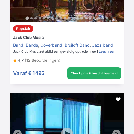
Populair
Jack Club Music
Band
,
Bands
,
Coverband
,
Bruiloft Band
,
Jazz band
Jack Club Music zet altijd een geweldig optreden neer!
Lees meer
4,7
(12 Beoordelingen)
Vanaf
€ 1495
Check prijs & beschikbaarheid