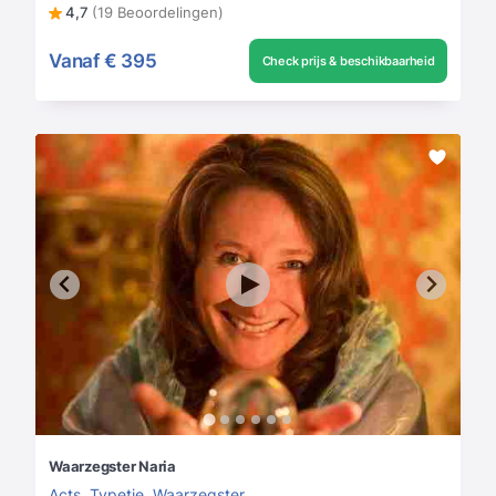
4,7
(19 Beoordelingen)
Vanaf
€ 395
Check prijs & beschikbaarheid
Waarzegster Naria
Acts
,
Typetje
,
Waarzegster