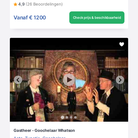
4,9
(26 Beoordelingen)
Vanaf
€ 1200
Check prijs & beschikbaarheid
Gastheer - Goochelaar Whatson