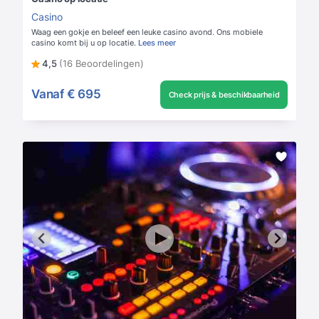
Casino
Waag een gokje en beleef een leuke casino avond. Ons mobiele
casino komt bij u op locatie.
Lees meer
4,5
(16 Beoordelingen)
Vanaf
€ 695
Check prijs & beschikbaarheid