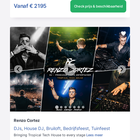
Vanaf
€ 2195
Check prijs & beschikbaarheid
Renzo Cortez
DJs
,
House DJ
,
Bruiloft
,
Bedrijfsfeest
,
Tuinfeest
Bringing Tropical Tech House to every stage
Lees meer