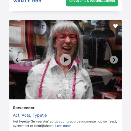
Vanaf
€ 955
Check prijs & beschikbaarheid
Serveerster
Act
,
Acts
,
Typetje
Het typetje 'Serveerster' zorgt voor grappige momenten op uw feest,
evenement of bedrijfsfeest.
Lees meer