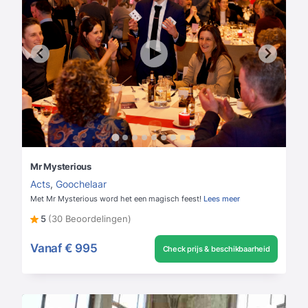
Mr Mysterious
Acts
,
Goochelaar
Met Mr Mysterious word het een magisch feest!
Lees meer
5
(30 Beoordelingen)
Vanaf
€ 995
Check prijs & beschikbaarheid