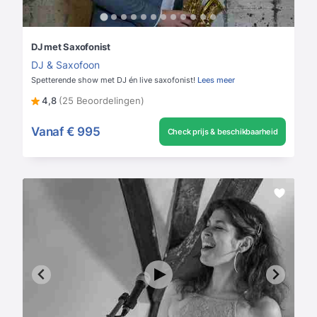
DJ met Saxofonist
DJ & Saxofoon
Spetterende show met DJ én live saxofonist!
Lees meer
4,8
(25 Beoordelingen)
Vanaf
€ 995
Check prijs & beschikbaarheid