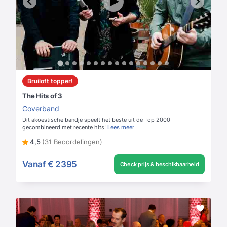
Bruiloft topper!
The Hits of 3
Coverband
Dit akoestische bandje speelt het beste uit de Top 2000
gecombineerd met recente hits!
Lees meer
4,5
(31 Beoordelingen)
Vanaf
€ 2395
Check prijs & beschikbaarheid