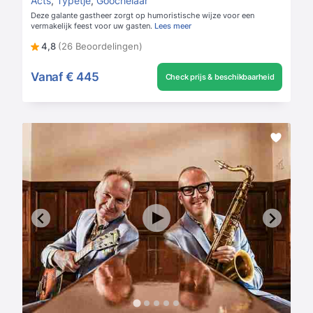
Acts
,
Typetje
,
Goochelaar
Deze galante gastheer zorgt op humoristische wijze voor een
vermakelijk feest voor uw gasten.
Lees meer
4,8
(26 Beoordelingen)
Vanaf
€ 445
Check prijs & beschikbaarheid