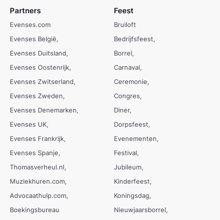
Partners
Feest
Evenses.com
Bruiloft
Evenses België
Bedrijfsfeest
Evenses Duitsland
Borrel
Evenses Oostenrijk
Carnaval
Evenses Zwitserland
Ceremonie
Evenses Zweden
Congres
Evenses Denemarken
Diner
Evenses UK
Dorpsfeest
Evenses Frankrijk
Evenementen
Evenses Spanje
Festival
Thomasverheul.nl
Jubileum
Muziekhuren.com
Kinderfeest
Advocaathulp.com
Koningsdag
Boekingsbureau
Nieuwjaarsborrel