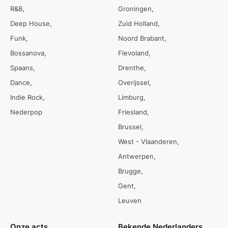
R&B
Groningen
Deep House
Zuid Holland
Funk
Noord Brabant
Bossanova
Flevoland
Spaans
Drenthe
Dance
Overijssel
Indie Rock
Limburg
Nederpop
Friesland
Brussel
West - Vlaanderen
Antwerpen
Brugge
Gent
Leuven
Onze acts
Bekende Nederlanders