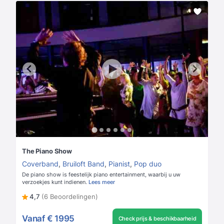
The Piano Show
Coverband
,
Bruiloft Band
,
Pianist
,
Pop duo
De piano show is feestelijk piano entertainment, waarbij u uw
verzoekjes kunt indienen.
Lees meer
4,7
(6 Beoordelingen)
Vanaf
€ 1995
Check prijs & beschikbaarheid