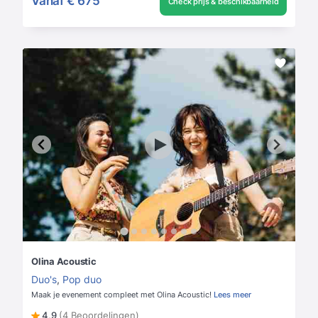
Vanaf
€ 675
Check prijs & beschikbaarheid
Olina Acoustic
Duo's
,
Pop duo
Maak je evenement compleet met Olina Acoustic!
Lees meer
4,9
(4 Beoordelingen)