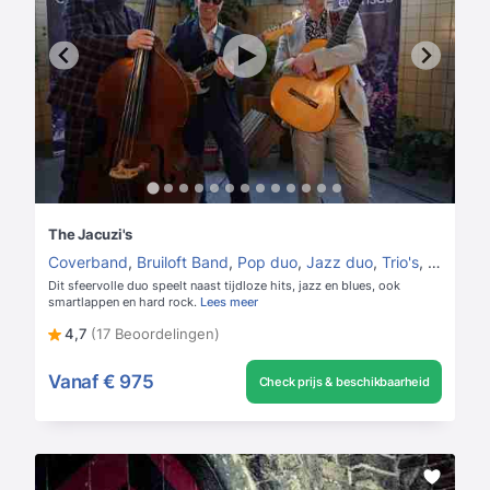
The Jacuzi's
Coverband
,
Bruiloft Band
,
Pop duo
,
Jazz duo
,
Trio's
,
Jazz trio
Dit sfeervolle duo speelt naast tijdloze hits, jazz en blues, ook
smartlappen en hard rock.
Lees meer
4,7
(17 Beoordelingen)
Vanaf
€ 975
Check prijs & beschikbaarheid