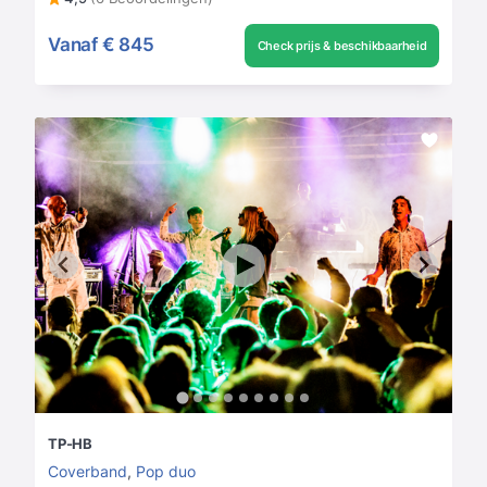
Vanaf
€ 845
Check prijs & beschikbaarheid
TP-HB
Coverband
,
Pop duo