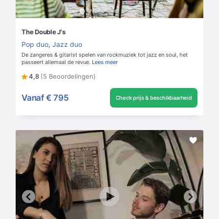
The Double J's
Pop duo
,
Jazz duo
De zangeres & gitarist spelen van rockmuziek tot jazz en soul, het
passeert allemaal de revue.
Lees meer
4,8
(5 Beoordelingen)
Vanaf
€ 795
Check prijs & beschikbaarheid