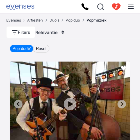
Evenses
Artiesten
Duo's
Pop duo
Popmuziek
Relevantie
Filters
Pop duo
Reset