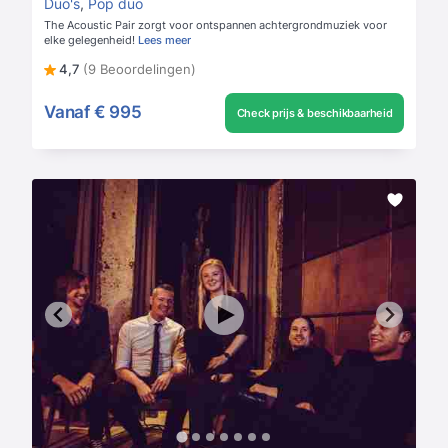
Duo's
,
Pop duo
The Acoustic Pair zorgt voor ontspannen achtergrondmuziek voor
elke gelegenheid!
Lees meer
4,7
(9 Beoordelingen)
Vanaf
€ 995
Check prijs & beschikbaarheid