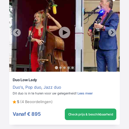
Duo Low Lady
Duo's
,
Pop duo
,
Jazz duo
Dit duo is in te huren voor uw gelegenheid!
Lees meer
5
(4 Beoordelingen)
Vanaf
€ 895
Check prijs & beschikbaarheid