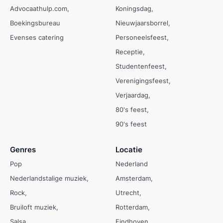
Advocaathulp.com
Koningsdag
Boekingsbureau
Nieuwjaarsborrel
Evenses catering
Personeelsfeest
Receptie
Studentenfeest
Verenigingsfeest
Verjaardag
80's feest
90's feest
Genres
Locatie
Pop
Nederland
Nederlandstalige muziek
Amsterdam
Rock
Utrecht
Bruiloft muziek
Rotterdam
Salsa
Eindhoven