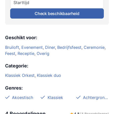
Starttijd
Check beschikbaarheid
Geschikt voor
:
Bruiloft
,
Evenement
,
Diner
,
Bedrijfsfeest
,
Ceremonie
,
Feest
,
Receptie
,
Overig
Categorie
:
Klassiek Orkest
,
Klassiek duo
Genres
:
Akoestisch
Klassiek
Achtergrondmuziek
4 Beoordelingen
4,8
(4 Beoordelingen)