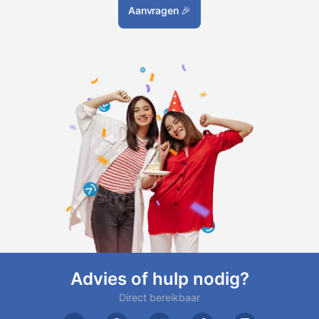
Aanvragen
🎉
Advies of hulp nodig?
Direct bereikbaar