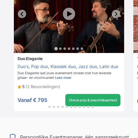
Duo Elegante
Duo's
,
Pop duo
,
Klassiek duo
,
Jazz duo
,
Latin duo
Duo Elegante laat jouw evenement stralen met hun levende
gitaar- en vioolmuziek!
Lees meer
5
(2 Beoordelingen)
Vanaf
€ 795
Check prijs & beschikbaarheid
Persoonlijke Eventmanager, één aanspreekpunt