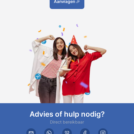
Aanvragen
🎉
Advies of hulp nodig?
Direct bereikbaar