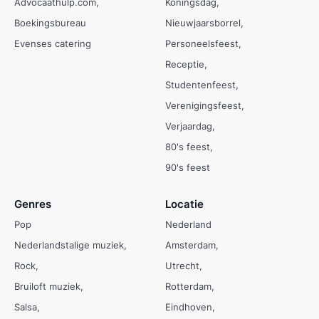
Advocaathulp.com
Koningsdag
Boekingsbureau
Nieuwjaarsborrel
Evenses catering
Personeelsfeest
Receptie
Studentenfeest
Verenigingsfeest
Verjaardag
80's feest
90's feest
Genres
Locatie
Pop
Nederland
Nederlandstalige muziek
Amsterdam
Rock
Utrecht
Bruiloft muziek
Rotterdam
Salsa
Eindhoven