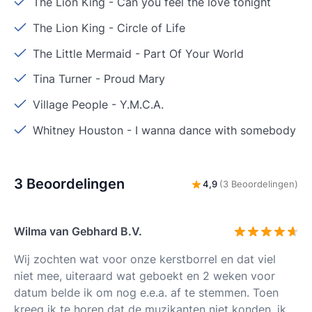
The Lion King
-
Can you feel the love tonight
The Lion King
-
Circle of Life
The Little Mermaid
-
Part Of Your World
Tina Turner
-
Proud Mary
Village People
-
Y.M.C.A.
Whitney Houston
-
I wanna dance with somebody
3 Beoordelingen
4,9
(3 Beoordelingen)
Wilma van Gebhard B.V.
Wij zochten wat voor onze kerstborrel en dat viel
niet mee, uiteraard wat geboekt en 2 weken voor
datum belde ik om nog e.e.a. af te stemmen. Toen
kreeg ik te horen dat de muzikanten niet konden, ik