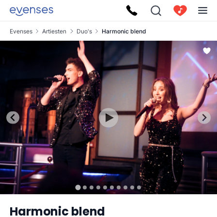
Evenses
Artiesten
Duo's
Harmonic blend
Harmonic blend