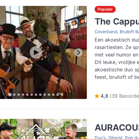
Populair
The Cappu
Coverband
,
Bruiloft 
Een akoestisch du
rasartiesten. Ze s
met veel humor en 
Dit leuke, vrolijke 
akoestische duo sp
feest, bruiloft of b
De bezetting...
Lee
4,8
(39 Beoorde
AURACOU
Duo's
,
Gitarist
,
Pop d