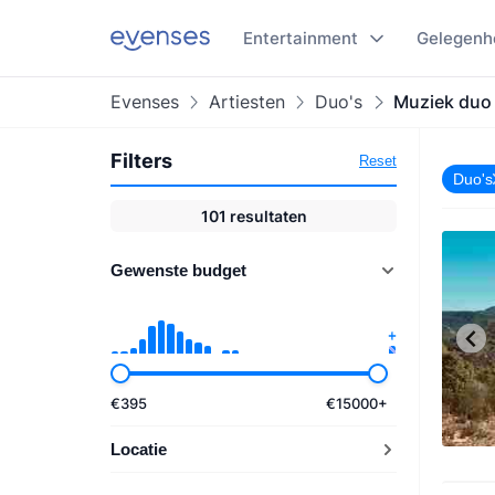
Entertainment
Gelegenh
Evenses
Artiesten
Duo's
Muziek duo
Filters
Reset
Duo's
101
resultaten
Gewenste budget
€
395
€
15000
+
Locatie