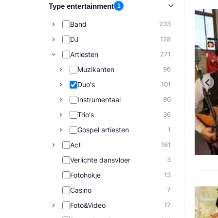
Type entertainment
1
Band
233
DJ
128
Artiesten
271
Muzikanten
96
Duo's
101
Instrumentaal
90
Trio's
36
Gospel artiesten
1
Act
161
Verlichte dansvloer
3
Fotohokje
13
Casino
7
Foto&Video
17