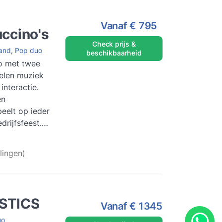
Vanaf
€ 795
ccino's
Check prijs &
Band
,
Pop duo
beschikbaarheid
o met twee
pelen muziek
interactie.
en
eelt op ieder
edrijfsfeest.
s meer
lingen)
STICS
Vanaf
€ 1345
uo