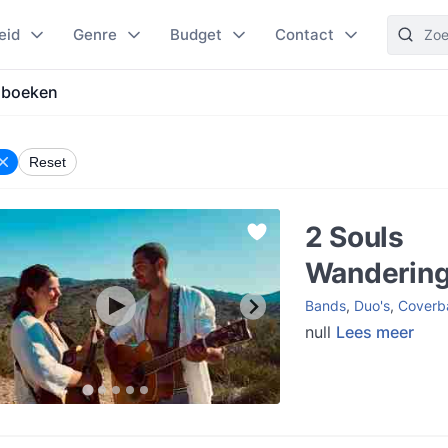
eid
Genre
Budget
Contact
 boeken
Reset
2 Souls
Wanderin
Bands
,
Duo's
,
Coverb
null
Lees meer