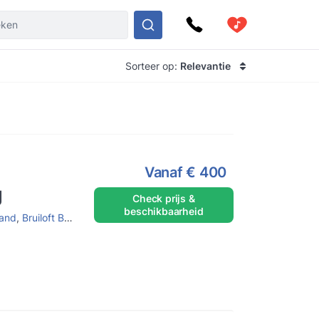
Sorteer op:
Relevantie
Vanaf
€ 400
g
Check prijs &
beschikbaarheid
and
,
Bruiloft Band
,
Pop duo
,
Bruiloft
,
Tuinfeest