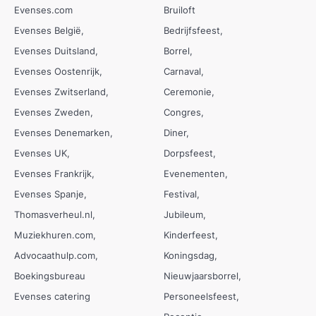
Evenses.com
Bruiloft
Evenses België
Bedrijfsfeest
Evenses Duitsland
Borrel
Evenses Oostenrijk
Carnaval
Evenses Zwitserland
Ceremonie
Evenses Zweden
Congres
Evenses Denemarken
Diner
Evenses UK
Dorpsfeest
Evenses Frankrijk
Evenementen
Evenses Spanje
Festival
Thomasverheul.nl
Jubileum
Muziekhuren.com
Kinderfeest
Advocaathulp.com
Koningsdag
Boekingsbureau
Nieuwjaarsborrel
Evenses catering
Personeelsfeest