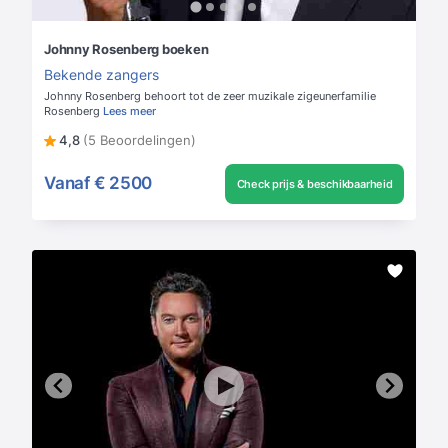
Johnny Rosenberg boeken
Bekende zangers
Johnny Rosenberg behoort tot de zeer muzikale zigeunerfamilie
Rosenberg
Lees meer
4,8
(5 Beoordelingen)
Vanaf
€ 2500
Check prijs & beschikbaarheid