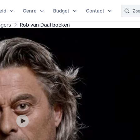
eid
Genre
Budget
Contact
ngers
Rob van Daal boeken