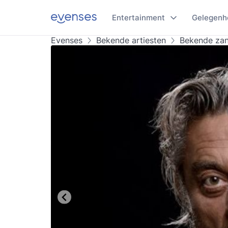
Entertainment
Gelegenh
Evenses
Bekende artiesten
Bekende za