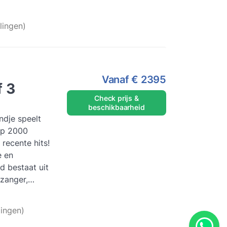
s meer
lingen)
Vanaf
€ 2395
f 3
Check prijs &
beschikbaarheid
ndje speelt
op 2000
recente hits!
e en
 bestaat uit
zanger,
t. ...
Lees
ingen)