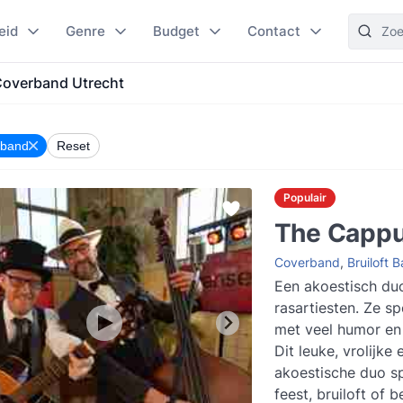
eid
Genre
Budget
Contact
overband Utrecht
rband
Reset
Populair
The Cappu
Coverband
,
Bruiloft 
Een akoestisch du
rasartiesten. Ze s
met veel humor en 
Dit leuke, vrolijke 
akoestische duo sp
feest, bruiloft of b