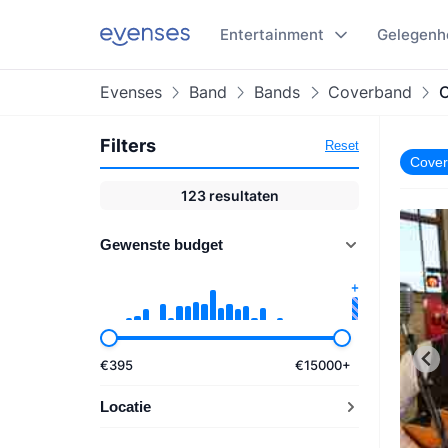
Entertainment
Gelegenh
Evenses
Band
Bands
Coverband
C
Filters
Reset
Cove
123
resultaten
Gewenste budget
€
395
€
15000
+
Locatie