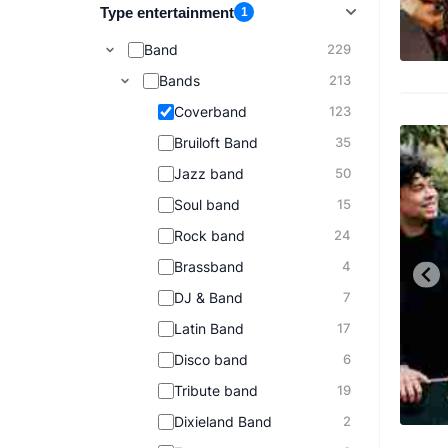
Type entertainment
1
Band
229
Bands
213
Coverband
123
Bruiloft Band
35
Jazz band
50
Soul band
15
Rock band
24
Brassband
4
DJ & Band
7
Latin Band
17
Disco band
6
Tribute band
19
Dixieland Band
2