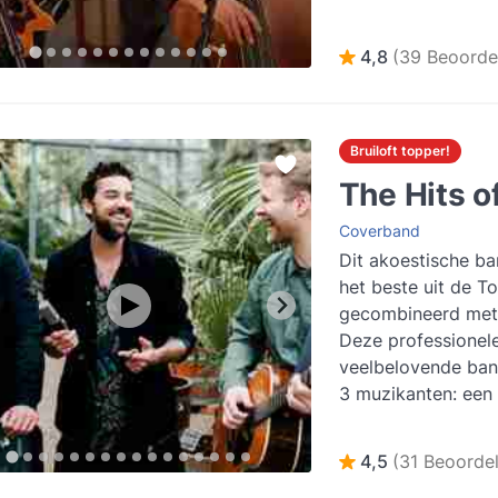
De bezetting...
Lee
4,8
(39 Beoorde
Bruiloft topper!
The Hits o
Coverband
Dit akoestische ba
het beste uit de T
gecombineerd met 
Deze professionel
veelbelovende band
3 muzikanten: een 
gitarist en toetsenis
meer
4,5
(31 Beoordel