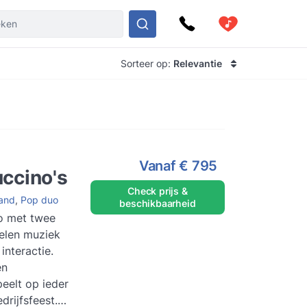
Sorteer op:
Relevantie
Vanaf
€ 795
ccino's
Check prijs &
Band
,
Pop duo
beschikbaarheid
o met twee
pelen muziek
interactie.
en
eelt op ieder
edrijfsfeest.