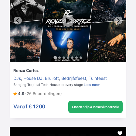
Renzo Cortez
DJs
,
House DJ
,
Bruiloft
,
Bedrijfsfeest
,
Tuinfeest
Bringing Tropical Tech House to every stage
Lees meer
4,9
(26 Beoordelingen)
Vanaf
€ 1200
Check prijs & beschikbaarheid