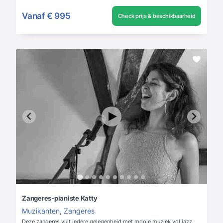
Vanaf
€ 995
Check prijs & beschikbaarheid
Zangeres-pianiste Katty
Muzikanten
,
Zangeres
Deze zangeres vult iedere gelegenheid met mooie muziek vol jazz,