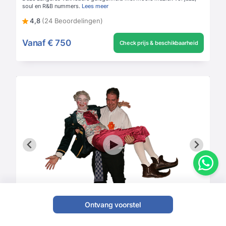
soul en R&B nummers.
Lees meer
4,8
(24 Beoordelingen)
Vanaf
€ 750
Check prijs & beschikbaarheid
Ontvang voorstel