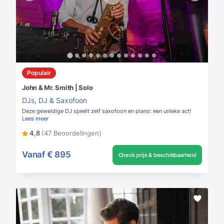
Populair
John & Mr. Smith | Solo
DJs
,
DJ & Saxofoon
Deze geweldige DJ speelt zelf saxofoon en piano: een unieke act!
Lees meer
4,8
(47 Beoordelingen)
Vanaf
€ 895
Check prijs & beschikbaarheid