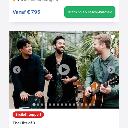
Vanaf
€ 795
Check prijs & beschikbaarheid
Bruiloft topper!
The Hits of 3