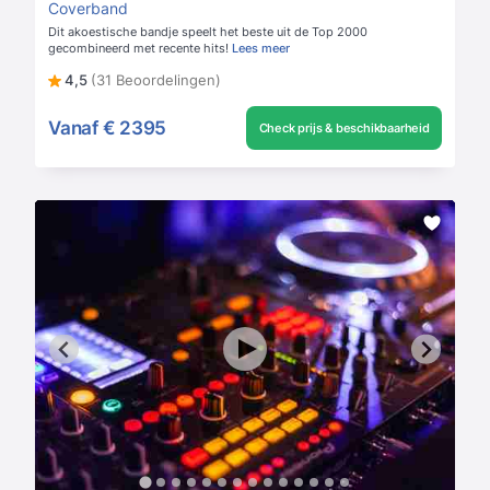
Coverband
Dit akoestische bandje speelt het beste uit de Top 2000
gecombineerd met recente hits!
Lees meer
4,5
(31 Beoordelingen)
Vanaf
€ 2395
Check prijs & beschikbaarheid