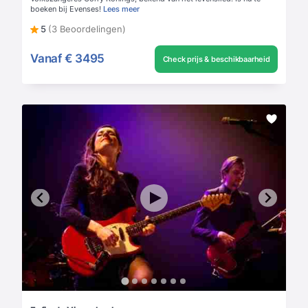
boeken bij Evenses!
Lees meer
5
(3 Beoordelingen)
Vanaf
€ 3495
Check prijs & beschikbaarheid