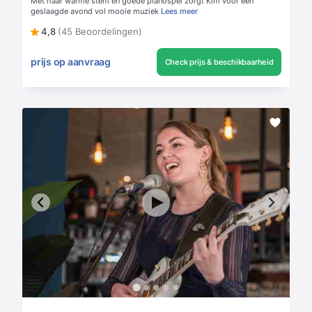
Met haar warme stem en goede pianospel zorgt Kim voor een
geslaagde avond vol mooie muziek
Lees meer
4,8
(45 Beoordelingen)
prijs op aanvraag
Check prijs & beschikbaarheid