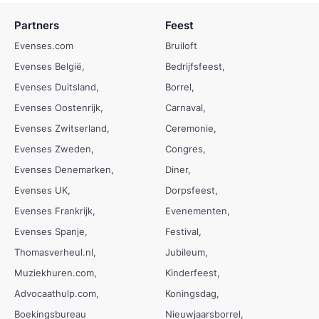
Partners
Feest
Evenses.com
Bruiloft
Evenses België
Bedrijfsfeest
Evenses Duitsland
Borrel
Evenses Oostenrijk
Carnaval
Evenses Zwitserland
Ceremonie
Evenses Zweden
Congres
Evenses Denemarken
Diner
Evenses UK
Dorpsfeest
Evenses Frankrijk
Evenementen
Evenses Spanje
Festival
Thomasverheul.nl
Jubileum
Muziekhuren.com
Kinderfeest
Advocaathulp.com
Koningsdag
Boekingsbureau
Nieuwjaarsborrel