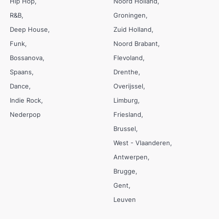
Hip Hop
Noord Holland
R&B
Groningen
Deep House
Zuid Holland
Funk
Noord Brabant
Bossanova
Flevoland
Spaans
Drenthe
Dance
Overijssel
Indie Rock
Limburg
Nederpop
Friesland
Brussel
West - Vlaanderen
Antwerpen
Brugge
Gent
Leuven