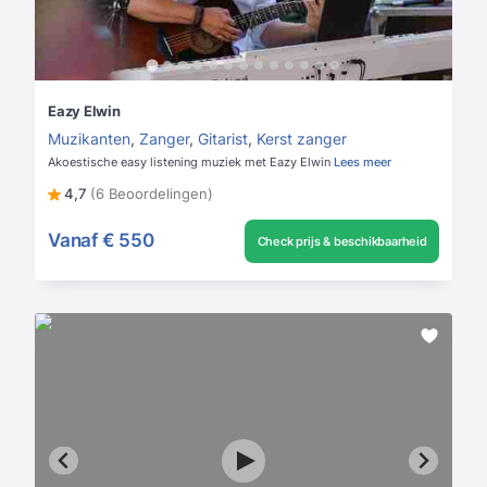
Eazy Elwin
Muzikanten
,
Zanger
,
Gitarist
,
Kerst zanger
Akoestische easy listening muziek met Eazy Elwin
Lees meer
4,7
(6 Beoordelingen)
Vanaf
€ 550
Check prijs & beschikbaarheid