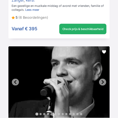
Zanger
,
Kerst
Een gezellige en muzikale middag of avond met vrienden, familie of
collega's.
Lees meer
5
(6 Beoordelingen)
Vanaf
€ 395
Check prijs & beschikbaarheid