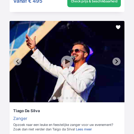
Vanaf
€ 495
Check prijs & beschikbaarheid
Tiago Da Silva
Zanger
Opzoek naar een leuke en feestelijke zanger voor uw evenement?
Zoak dan niet verder dan Taigo da Silva!
Lees meer