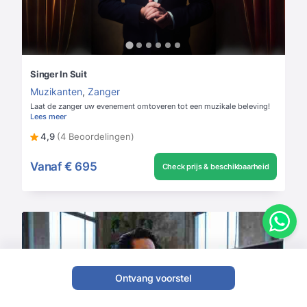
Singer In Suit
Muzikanten
,
Zanger
Laat de zanger uw evenement omtoveren tot een muzikale beleving!
Lees meer
4,9
(4 Beoordelingen)
Vanaf
€ 695
Check prijs & beschikbaarheid
Ontvang voorstel