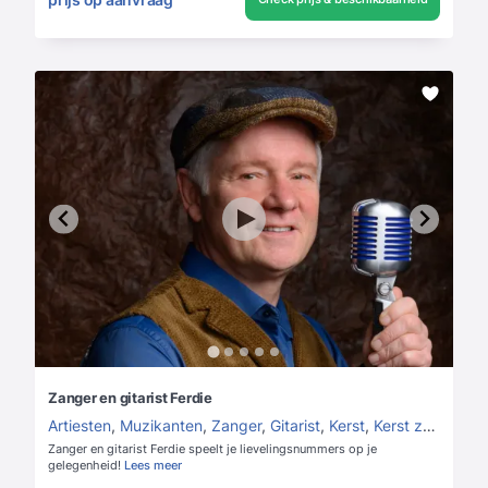
Zanger en gitarist Ferdie
Artiesten
,
Muzikanten
,
Zanger
,
Gitarist
,
Kerst
,
Kerst zanger
,
Ke
Zanger en gitarist Ferdie speelt je lievelingsnummers op je
gelegenheid!
Lees meer