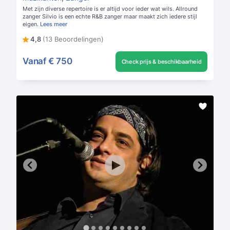
Met zijn diverse repertoire is er altijd voor ieder wat wils. Allround
zanger Silvio is een echte R&B zanger maar maakt zich iedere stijl
eigen.
Lees meer
4,8
(13 Beoordelingen)
Vanaf
€ 750
Check prijs & beschikbaarheid