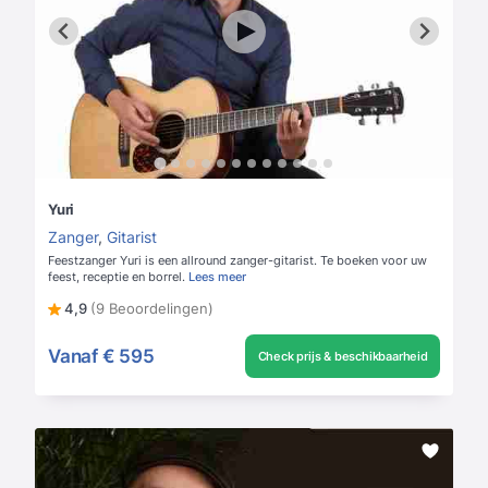
Yuri
Zanger
,
Gitarist
Feestzanger Yuri is een allround zanger-gitarist. Te boeken voor uw
feest, receptie en borrel.
Lees meer
4,9
(9 Beoordelingen)
Vanaf
€ 595
Check prijs & beschikbaarheid