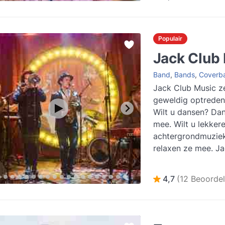
Populair
Jack Club
Band
,
Bands
,
Coverb
Jack Club Music ze
geweldig optreden
Wilt u dansen? Da
mee. Wilt u lekker
achtergrondmuzie
relaxen ze mee. J
Music is een Live 
varië...
Lees meer
4,7
(12 Beoordel