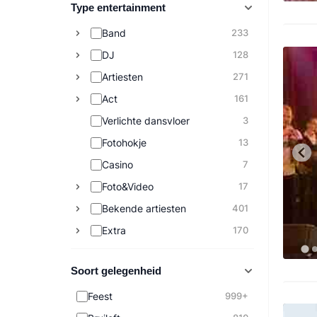
Type entertainment
Band
233
DJ
128
Artiesten
271
Act
161
Verlichte dansvloer
3
Fotohokje
13
Casino
7
Foto&Video
17
Bekende artiesten
401
Extra
170
Soort gelegenheid
Feest
999+