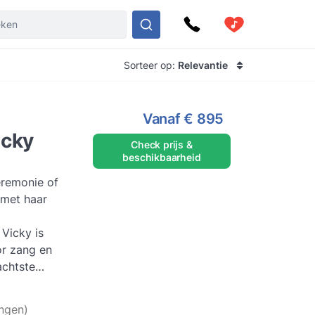
Sorteer op:
Relevantie
Vanaf
€ 895
icky
Check prijs &
beschikbaarheid
remonie of
 met haar
 Vicky is
r zang en
achtste
chool, en van
Lees meer
ngen)