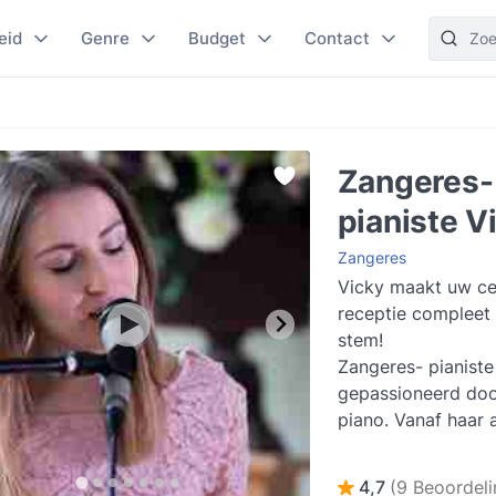
eid
Genre
Budget
Contact
Zangeres-
pianiste V
Zangeres
Vicky maakt uw ce
receptie compleet
stem!
Zangeres- pianiste
gepassioneerd doo
piano. Vanaf haar 
volgde ze muzieks
kleins af aan sto...
4,7
(9 Beoordeli