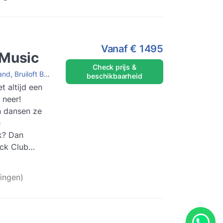
Vanaf
€ 1495
 Music
Check prijs &
and
,
Bruiloft Band
,
Jazz band
beschikbaarheid
t altijd een
 neer!
n dansen ze
e
k? Dan
ack Club
band met een
ingen)