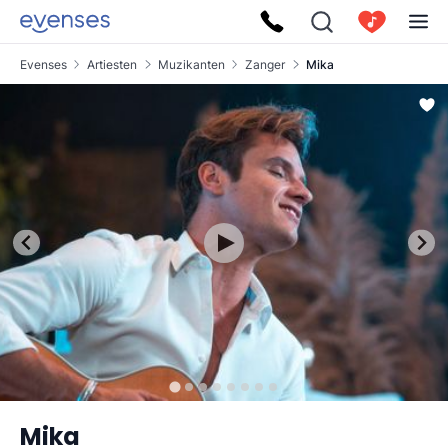
Evenses
Artiesten
Muzikanten
Zanger
Mika
Mika