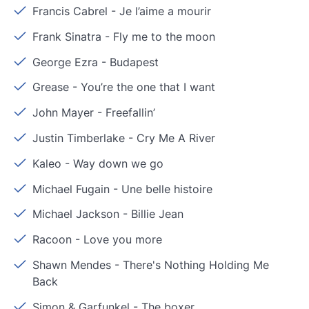
Francis Cabrel
-
Je l’aime a mourir
Frank Sinatra
-
Fly me to the moon
George Ezra
-
Budapest
Grease
-
You’re the one that I want
John Mayer
-
Freefallin’
Justin Timberlake
-
Cry Me A River
Kaleo
-
Way down we go
Michael Fugain
-
Une belle histoire
Michael Jackson
-
Billie Jean
Racoon
-
Love you more
Shawn Mendes
-
There's Nothing Holding Me
Back
Simon & Garfunkel
-
The boxer