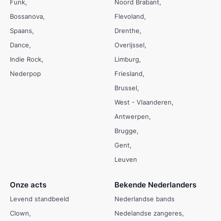
Funk
Noord Brabant
Bossanova
Flevoland
Spaans
Drenthe
Dance
Overijssel
Indie Rock
Limburg
Nederpop
Friesland
Brussel
West - Vlaanderen
Antwerpen
Brugge
Gent
Leuven
Onze acts
Bekende Nederlanders
Levend standbeeld
Nederlandse bands
Clown
Nedelandse zangeres