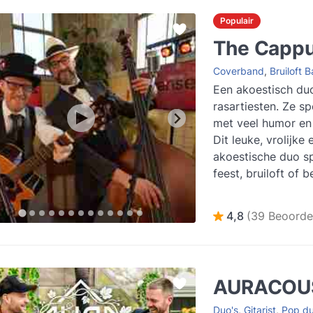
Populair
The Cappu
Coverband
,
Bruiloft 
Een akoestisch du
rasartiesten. Ze s
met veel humor en 
Dit leuke, vrolijke 
akoestische duo sp
feest, bruiloft of b
De bezetting...
Lee
4,8
(39 Beoorde
AURACOU
Duo's
,
Gitarist
,
Pop d