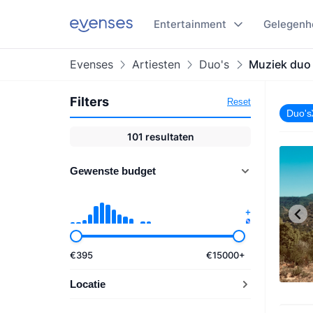
Entertainment
Gelegenh
Evenses
Artiesten
Duo's
Muziek duo
Filters
Reset
Duo's
101
resultaten
Gewenste budget
€
395
€
15000
+
Locatie