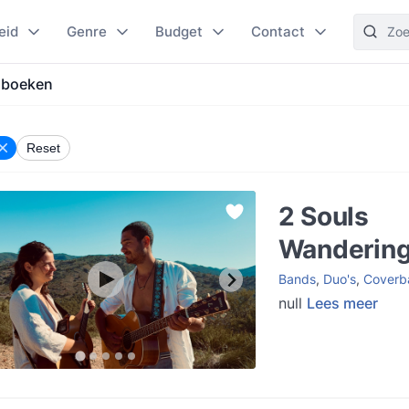
eid
Genre
Budget
Contact
 boeken
Reset
2 Souls
Wanderin
Bands
,
Duo's
,
Coverb
null
Lees meer