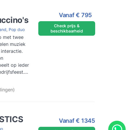
Vanaf
€ 795
ccino's
Check prijs &
Band
,
Pop duo
beschikbaarheid
o met twee
pelen muziek
interactie.
en
eelt op ieder
edrijfsfeest.
s meer
lingen)
STICS
Vanaf
€ 1345
uo