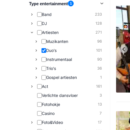
Type entertainment
1
Band
233
DJ
128
Artiesten
271
Muzikanten
96
Duo's
101
Instrumentaal
90
Trio's
36
Gospel artiesten
1
Act
161
Verlichte dansvloer
3
Fotohokje
13
Casino
7
Foto&Video
17