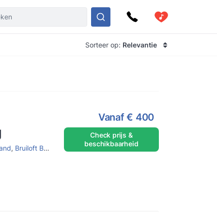
Sorteer op:
Relevantie
Vanaf
€ 400
g
Check prijs &
beschikbaarheid
and
,
Bruiloft Band
,
Pop duo
,
Bruiloft
,
Tuinfeest