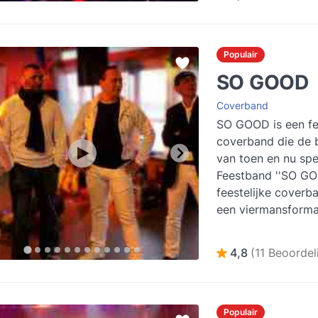
Populair
SO GOOD
Coverband
SO GOOD is een fee
coverband die de b
van toen en nu spe
Feestband ''SO GOO
feestelijke coverba
een viermansforma
bestaat. Door de 
muzika...
Lees mee
4,8
(11 Beoordel
Populair