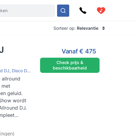
Sorteer op:
Relevantie
J
Vanaf
€ 475
Check prijs &
beschikbaarheid
nd DJ
,
Disco DJ
,
House DJ
allround
t met
 en geluid.
 Show wordt
mpleet
nte allro...
ingen)