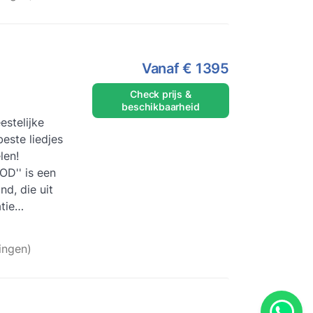
Vanaf
€ 1395
Check prijs &
beschikbaarheid
stelijke
este liedjes
len!
D'' is een
nd, die uit
tie
mooie
r
ingen)