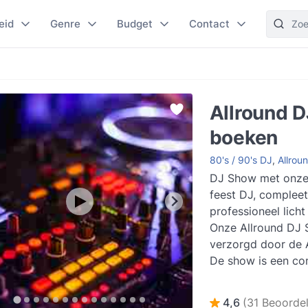
eid
Genre
Budget
Contact
Allround D
boeken
80's / 90's DJ
,
Allrou
DJ Show met onze 
feest DJ, complee
professioneel licht
Onze Allround DJ
verzorgd door de Allround DJ.
De show is een co
pakket van een atte
Lees meer
4,6
(31 Beoordel