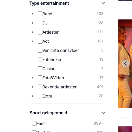
Type entertainment
Band
233
DJ
128
Artiesten
271
Act
161
Verlichte dansvloer
3
Fotohokje
13
Casino
7
Foto&Video
17
Bekende artiesten
401
Extra
170
Soort gelegenheid
Feest
999+