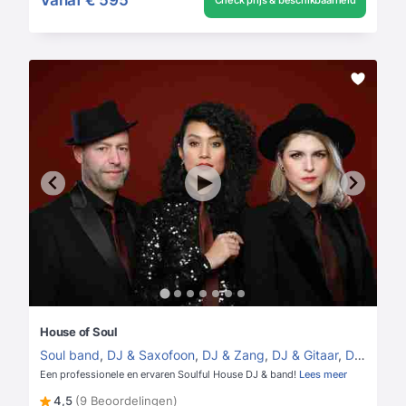
Check prijs & beschikbaarheid
House of Soul
Soul band
,
DJ & Saxofoon
,
DJ & Zang
,
DJ & Gitaar
,
DJ & Band
Een professionele en ervaren Soulful House DJ & band!
Lees meer
4,5
(9 Beoordelingen)