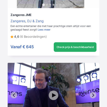
Zangeres JME
Zangeres
,
DJ & Zang
Een echte entertainer die met haar prachtige stem altijd voor een
geslaagd feest zorgt!
Lees meer
4,6
(6 Beoordelingen)
Vanaf
€ 645
Check prijs & beschikbaarheid