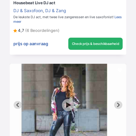
Housebeat Live DJ act
DJ & Saxofoon
,
DJ & Zang
De leukste DJ act, met twee live zangeressen en live saxofonist!
Lees
meer
4,7
(6 Beoordelingen)
prijs op aanvraag
Check prijs & beschikbaarheid