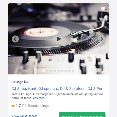
Lounge DJ
DJ & muzikant
,
DJ specials
,
DJ & Saxofoon
,
DJ & Percussie
,
Jazz & Lounge DJ verzorgt een stijlvolle muzikale omlijsting van uw
borrel of feest
Lees meer
4,7
(12 Beoordelingen)
Vanaf
€ 595