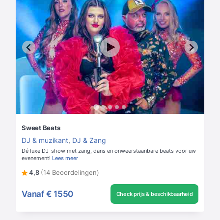
Sweet Beats
DJ & muzikant
,
DJ & Zang
Dé luxe DJ-show met zang, dans en onweerstaanbare beats voor uw
evenement!
Lees meer
4,8
(14 Beoordelingen)
Vanaf
€ 1550
Check prijs & beschikbaarheid