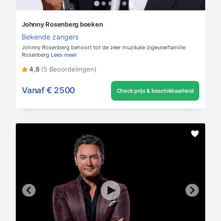
Johnny Rosenberg boeken
Bekende zangers
Johnny Rosenberg behoort tot de zeer muzikale zigeunerfamilie
Rosenberg
Lees meer
4,8
(5 Beoordelingen)
Vanaf
€ 2500
Check prijs & beschikbaarheid