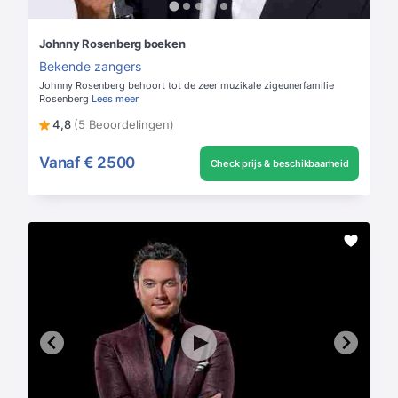
Johnny Rosenberg boeken
Bekende zangers
Johnny Rosenberg behoort tot de zeer muzikale zigeunerfamilie
Rosenberg
Lees meer
4,8
(5 Beoordelingen)
Vanaf
€ 2500
Check prijs & beschikbaarheid