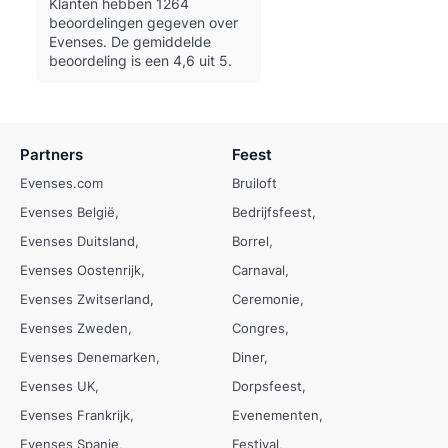
Klanten hebben 1264
beoordelingen gegeven over
Evenses.
De gemiddelde
beoordeling is een 4,6 uit 5.
Partners
Feest
Evenses.com
Bruiloft
Evenses België
Bedrijfsfeest
Evenses Duitsland
Borrel
Evenses Oostenrijk
Carnaval
Evenses Zwitserland
Ceremonie
Evenses Zweden
Congres
Evenses Denemarken
Diner
Evenses UK
Dorpsfeest
Evenses Frankrijk
Evenementen
Evenses Spanje
Festival