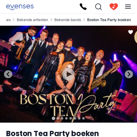
venses
Bekende artiesten
Bekende bands
Boston Tea Party boeken
Boston Tea Party boeken