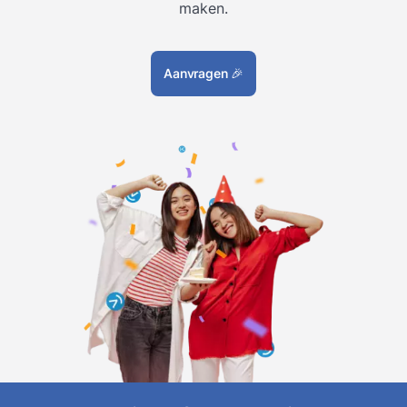
maken.
Aanvragen
🎉