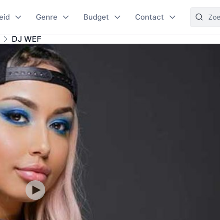
eid
Genre
Budget
Contact
DJ WEF