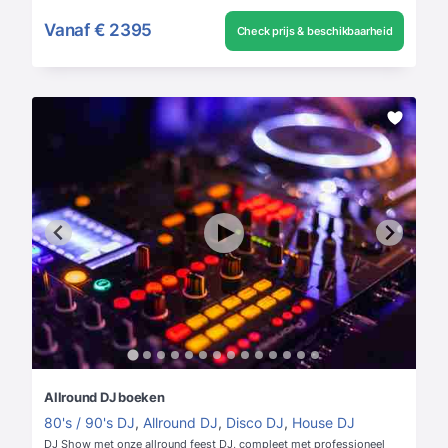
Vanaf
€ 2395
Check prijs & beschikbaarheid
Allround DJ boeken
80's / 90's DJ
,
Allround DJ
,
Disco DJ
,
House DJ
DJ Show met onze allround feest DJ, compleet met professioneel