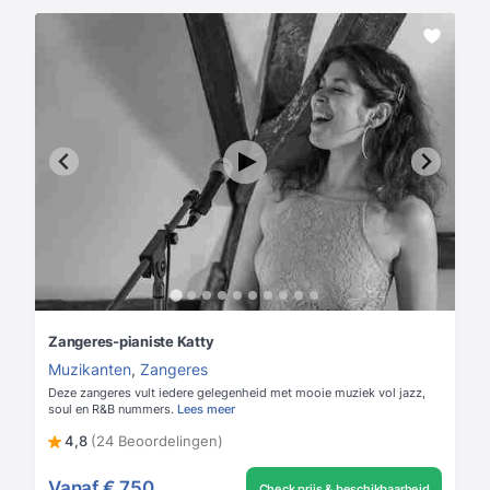
Zangeres-pianiste Katty
Muzikanten
,
Zangeres
Deze zangeres vult iedere gelegenheid met mooie muziek vol jazz,
soul en R&B nummers.
Lees meer
4,8
(24 Beoordelingen)
Vanaf
€ 750
Check prijs & beschikbaarheid