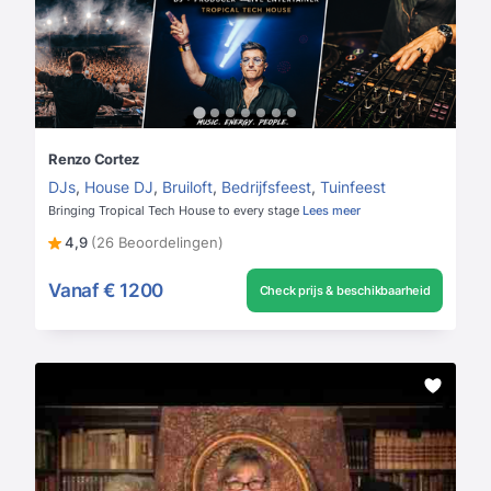
Renzo Cortez
DJs
,
House DJ
,
Bruiloft
,
Bedrijfsfeest
,
Tuinfeest
Bringing Tropical Tech House to every stage
Lees meer
4,9
(26 Beoordelingen)
Vanaf
€ 1200
Check prijs & beschikbaarheid