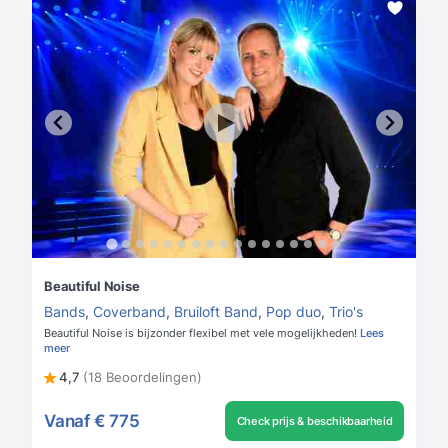
Beautiful Noise
Bands
,
Coverband
,
Bruiloft Band
,
Pop duo
,
Trio's
Beautiful Noise is bijzonder flexibel met vele mogelijkheden!
Lees
meer
4,7
(18 Beoordelingen)
Vanaf
€ 775
Check prijs & beschikbaarheid