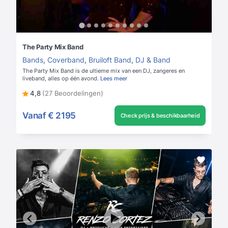
The Party Mix Band
Bands
,
Coverband
,
Bruiloft Band
,
DJ & Band
The Party Mix Band is de ultieme mix van een DJ, zangeres en
liveband, alles op één avond.
Lees meer
4,8
(27 Beoordelingen)
Vanaf
€ 2195
Check prijs & beschikbaarheid