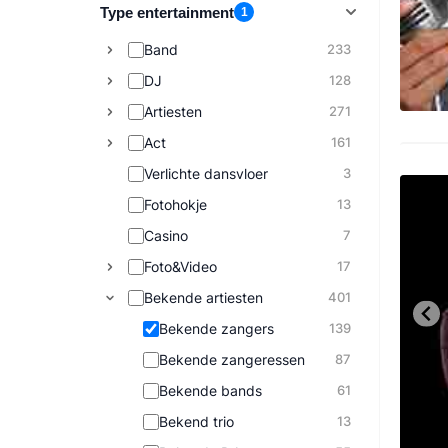
Type entertainment
1
Band
233
DJ
128
Artiesten
271
Act
161
Verlichte dansvloer
3
Fotohokje
13
Casino
7
Foto&Video
17
Bekende artiesten
401
Bekende zangers
139
Bekende zangeressen
87
Bekende bands
61
Bekend trio
13