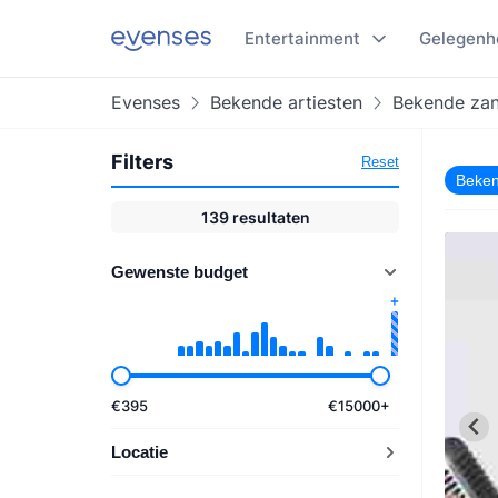
Entertainment
Gelegenh
Evenses
Bekende artiesten
Bekende za
Filters
Reset
Beken
139
resultaten
Gewenste budget
€
395
€
15000
+
Locatie