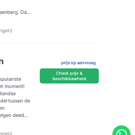
senberg. Dat
e zit, merkte
eer
ingen)
n
prijs op aanvraag
Check prijs &
pulairste
beschikbaarheid
et moment!
llandse
ndertussen de
en
elgen deed
s 'Laat m...
ingen)