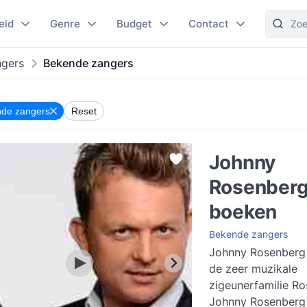
eid
Genre
Budget
Contact
ngers
Bekende zangers
de zangers
Reset
Johnny
Rosenber
boeken
Bekende zangers
Johnny Rosenberg 
de zeer muzikale
zigeunerfamilie R
Johnny Rosenberg 