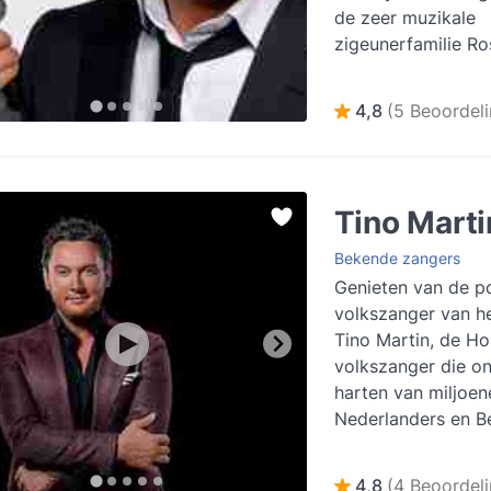
de zeer muzikale
zigeunerfamilie Ro
muziek in de famili
Johnny al...
Lees m
4,8
(5 Beoordel
Tino Marti
Bekende zangers
Genieten van de po
volkszanger van h
Tino Martin, de Ho
volkszanger die o
harten van miljoen
Nederlanders en B
smelten met zijn hit
Lees meer
4,8
(4 Beoordel