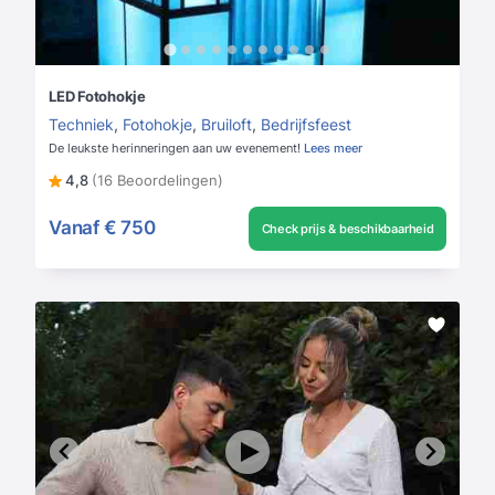
LED Fotohokje
Techniek
,
Fotohokje
,
Bruiloft
,
Bedrijfsfeest
De leukste herinneringen aan uw evenement!
Lees meer
4,8
(16 Beoordelingen)
Vanaf
€ 750
Check prijs & beschikbaarheid