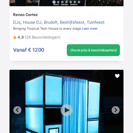
Renzo Cortez
DJs
,
House DJ
,
Bruiloft
,
Bedrijfsfeest
,
Tuinfeest
Bringing Tropical Tech House to every stage
Lees meer
4,9
(26 Beoordelingen)
Vanaf
€ 1200
Check prijs & beschikbaarheid