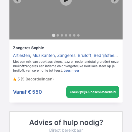
Zangeres Sophie
Artiesten
,
Muzikanten
,
Zangeres
,
Bruiloft
,
Bedrijfsfeest
,
Kerst
Met een mix van popklassiekers, jazz en nederlandstalig creëert onze
Bruiloftzangeres een intieme en onvergetelijke muzikale sfeer op je
bruiloft, van ceremonie tot feest.
Lees meer
5
(5 Beoordelingen)
Vanaf
€ 550
Check prijs & beschikbaarheid
Advies of hulp nodig?
Direct bereikbaar