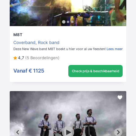
M8T
Coverband
,
Rock band
Deze New Wave band M8T boekt u hier voor al uw feesten!
Lees meer
4,7
(5 Beoordelingen)
Vanaf
€ 1125
Check prijs & beschikbaarheid