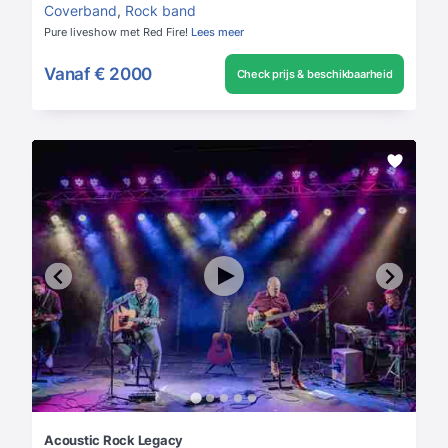
Coverband
,
Rock band
Pure liveshow met Red Fire!
Lees meer
Vanaf
€ 2000
Check prijs & beschikbaarheid
Acoustic Rock Legacy