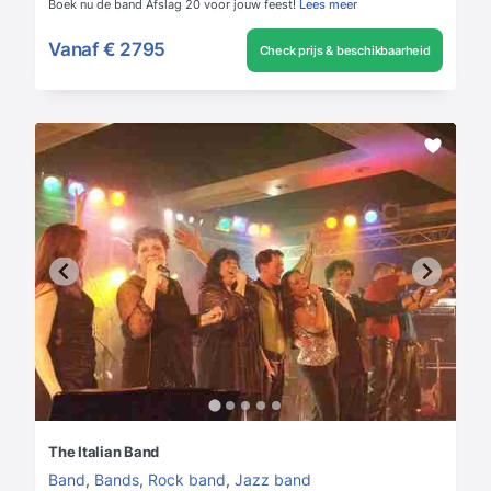
Boek nu de band Afslag 20 voor jouw feest!
Lees meer
Vanaf
€ 2795
Check prijs & beschikbaarheid
The Italian Band
Band
,
Bands
,
Rock band
,
Jazz band