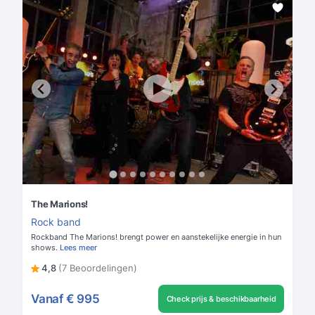
The Marions!
Rock band
Rockband The Marions! brengt power en aanstekelijke energie in hun
shows.
Lees meer
4,8
(7 Beoordelingen)
Vanaf
€ 995
Check prijs & beschikbaarheid