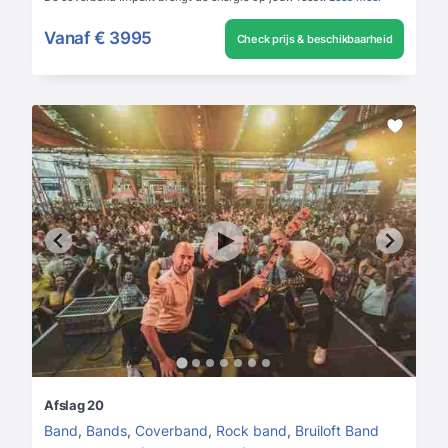
Vanaf
€ 3995
Check prijs & beschikbaarheid
Afslag 20
Band
,
Bands
,
Coverband
,
Rock band
,
Bruiloft Band