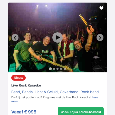
Nieuw
Live Rock Karaoke
Band
,
Bands
,
Licht & Geluid
,
Coverband
,
Rock band
Durf jij het podium op? Zing mee met de Live Rock Karaoke!
Lees
meer
Vanaf
€ 995
Check prijs & beschikbaarheid