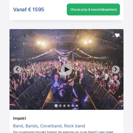
Vanaf
€ 1595
Check prijs & beschikbaarheid
Impakt
Band
,
Bands
,
Coverband
,
Rock band
De coverband Impakt brengt de energie op jouw feest!
Lees meer