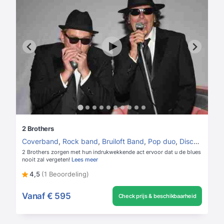
2 Brothers
Coverband
,
Rock band
,
Bruiloft Band
,
Pop duo
,
Disco band
2 Brothers zorgen met hun indrukwekkende act ervoor dat u de blues
nooit zal vergeten!
Lees meer
4,5
(1 Beoordeling)
Vanaf
€ 595
Check prijs & beschikbaarheid