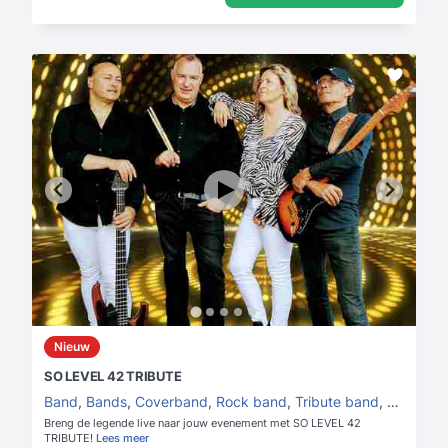
Nieuw
SO LEVEL 42 TRIBUTE
Band
,
Bands
,
Coverband
,
Rock band
,
Tribute band
,
Jazz ba
Breng de legende live naar jouw evenement met SO LEVEL 42
TRIBUTE!
Lees meer