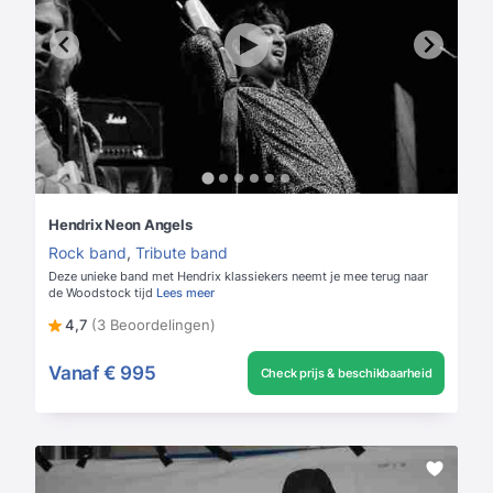
Hendrix Neon Angels
Rock band
,
Tribute band
Deze unieke band met Hendrix klassiekers neemt je mee terug naar
de Woodstock tijd
Lees meer
4,7
(3 Beoordelingen)
Vanaf
€ 995
Check prijs & beschikbaarheid