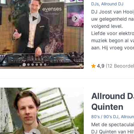
DJs
,
Allround DJ
DJ Joost van Hooi
uw gelegenheid na
volgend level.
Liefde voor elektr
muziek begon al va
aan. Hij vroeg voor
verjaardag een ke
muzie...
Lees meer
4,9
(12 Beoordel
Allround D
Quinten
80's / 90's DJ
,
Allrou
Met de spectaculai
DJ Quinten van Hil