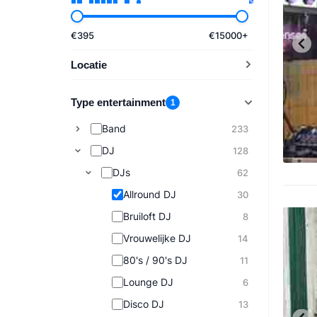
€
395
€
15000
+
Locatie
Type entertainment
1
Band
233
DJ
128
DJs
62
Allround DJ
30
Bruiloft DJ
8
Vrouwelijke DJ
14
80's / 90's DJ
11
Lounge DJ
6
Disco DJ
13