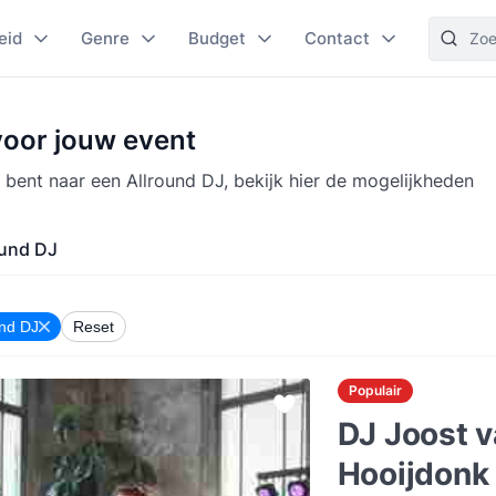
eid
Genre
Budget
Contact
voor jouw event
 bent naar een Allround DJ, bekijk hier de mogelijkheden
ound DJ
und DJ
Reset
Populair
DJ Joost 
Hooijdonk