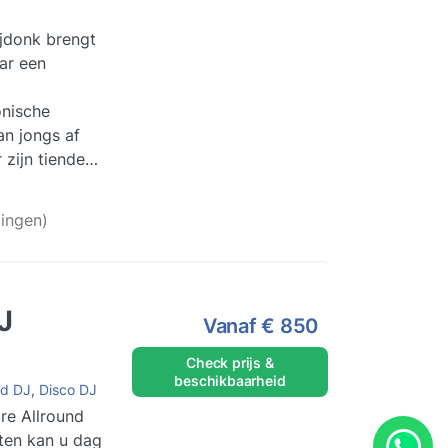
jdonk brengt
ar een
onische
n jongs af
 zijn tiende
yboard om
ingen)
J
Vanaf
€ 850
Check prijs &
beschikbaarheid
nd DJ
,
Disco DJ
re Allround
ten kan u dag