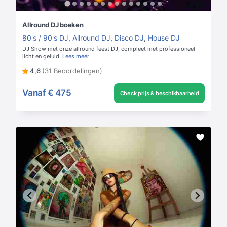
Allround DJ boeken
80's / 90's DJ
,
Allround DJ
,
Disco DJ
,
House DJ
DJ Show met onze allround feest DJ, compleet met professioneel
licht en geluid.
Lees meer
4,6
(31 Beoordelingen)
Vanaf
€ 475
Check prijs & beschikbaarheid