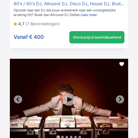
80's / 90's DJ
,
Allround DJ
,
Disco DJ
,
House DJ
,
Bruiloft DJ
Opzoek naar een DJ die jouw evenement naar een onvergetelijke
ervaring tilt? Boek dan Allround DJ Stefan
Lees meer
4,7
(7 Beoordelingen)
Vanaf
€ 400
Check prijs & beschikbaarheid