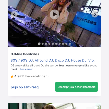
DJ Miss Goodvibes
80's / 90's DJ
,
Allround DJ
,
Disco DJ
,
House DJ
,
Vrouwelijke DJ
Dé vrouwelijke allround DJ die van uw feest een onvergetelijke avond
maakt!
Lees meer
4,9
(11 Beoordelingen)
prijs op aanvraag
Check prijs & beschikbaarheid