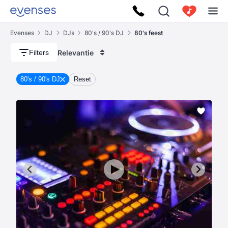
Evenses
DJ
DJs
80's / 90's DJ
80's feest
Relevantie
Filters
80's / 90's DJ
Reset