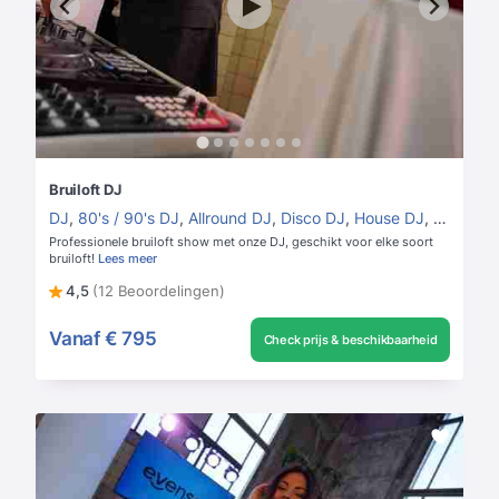
Bruiloft DJ
DJ
,
80's / 90's DJ
,
Allround DJ
,
Disco DJ
,
House DJ
,
Vrouweli
Professionele bruiloft show met onze DJ, geschikt voor elke soort
bruiloft!
Lees meer
4,5
(12 Beoordelingen)
Vanaf
€ 795
Check prijs & beschikbaarheid