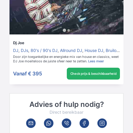
Dj Joe
DJ
,
DJs
,
80's / 90's DJ
,
Allround DJ
,
House DJ
,
Bruiloft DJ
Door zijn toegankelijke en energieke mix van house en classics, weet
DJ Joe moeiteloos de juiste sfeer neer te zetten.
Lees meer
Vanaf
€ 395
Check prijs & beschikbaarheid
Advies of hulp nodig?
Direct bereikbaar