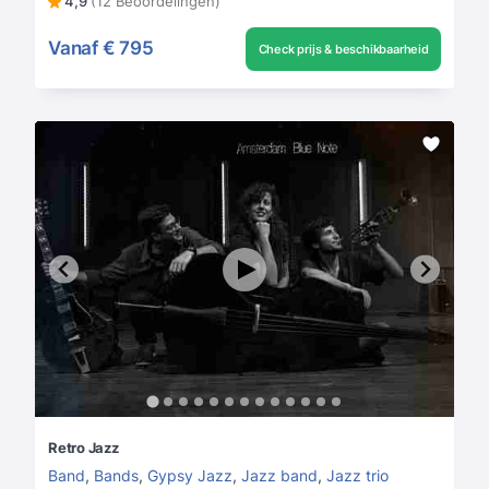
4,9
(12 Beoordelingen)
Vanaf
€ 795
Check prijs & beschikbaarheid
Retro Jazz
Band
,
Bands
,
Gypsy Jazz
,
Jazz band
,
Jazz trio