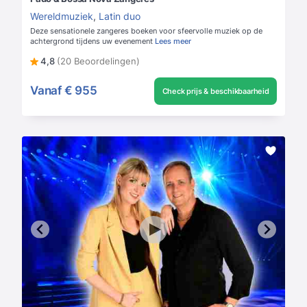
Wereldmuziek
,
Latin duo
Deze sensationele zangeres boeken voor sfeervolle muziek op de
achtergrond tijdens uw evenement
Lees meer
4,8
(20 Beoordelingen)
Vanaf
€ 955
Check prijs & beschikbaarheid