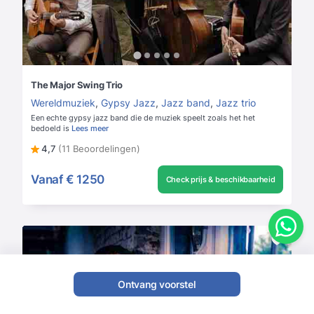
The Major Swing Trio
Wereldmuziek
,
Gypsy Jazz
,
Jazz band
,
Jazz trio
Een echte gypsy jazz band die de muziek speelt zoals het het
bedoeld is
Lees meer
4,7
(11 Beoordelingen)
Vanaf
€ 1250
Check prijs & beschikbaarheid
Ontvang voorstel