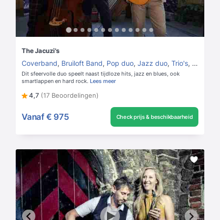
The Jacuzi's
Coverband
,
Bruiloft Band
,
Pop duo
,
Jazz duo
,
Trio's
,
Jazz trio
Dit sfeervolle duo speelt naast tijdloze hits, jazz en blues, ook
smartlappen en hard rock.
Lees meer
4,7
(17 Beoordelingen)
Vanaf
€ 975
Check prijs & beschikbaarheid