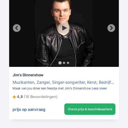
Jim's Dinnershow
Muzikanten
,
Zanger
,
Singer-songwriter
,
Kerst
,
Bedrijfsfeest
,
K
Maak van jou diner een feestje met Jim's Dinnershow
Lees meer
4,8
(16 Beoordelingen)
prijs op aanvraag
Check prijs & beschikbaarheid