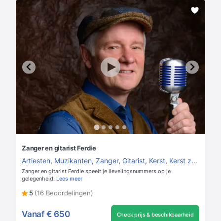
Zanger en gitarist Ferdie
Artiesten
,
Muzikanten
,
Zanger
,
Gitarist
,
Kerst
,
Kerst zanger
,
Ke
Zanger en gitarist Ferdie speelt je lievelingsnummers op je
gelegenheid!
Lees meer
5
(16 Beoordelingen)
Vanaf
€ 650
Check prijs & beschikbaarheid