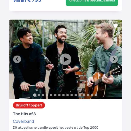
Vanaf
€ 795
Check prijs & beschikbaarheid
Bruiloft topper!
The Hits of 3
Coverband
Dit akoestische bandje speelt het beste uit de Top 2000