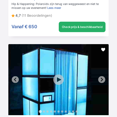
Hip & Happening: Polaroids zijn terug van weggeweest en niet te
missen op uw evenement!
Lees meer
4,7
(11 Beoordelingen)
Vanaf
€ 650
Check prijs & beschikbaarheid