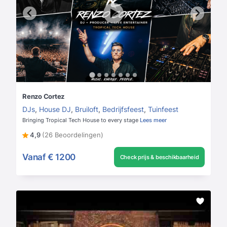
Renzo Cortez
DJs
,
House DJ
,
Bruiloft
,
Bedrijfsfeest
,
Tuinfeest
Bringing Tropical Tech House to every stage
Lees meer
4,9
(26 Beoordelingen)
Vanaf
€ 1200
Check prijs & beschikbaarheid