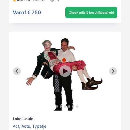
Vanaf
€ 750
Check prijs & beschikbaarheid
Lakei Louie
Act
,
Acts
,
Typetje