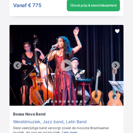
Vanaf
€ 775
Check prijs & beschikbaarheid
Bossa Nova Band
Wereldmuziek
,
Jazz band
,
Latin Band
Deze veelzijdige band verzorgt zowel de mooiste Braziliaanse
muziek, als pop en jazzmuziek.
Lees meer