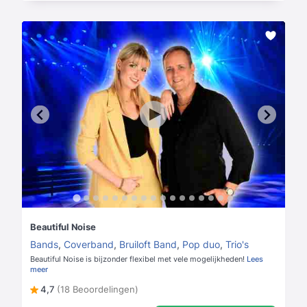
Beautiful Noise
Bands
,
Coverband
,
Bruiloft Band
,
Pop duo
,
Trio's
Beautiful Noise is bijzonder flexibel met vele mogelijkheden!
Lees
meer
4,7
(18 Beoordelingen)