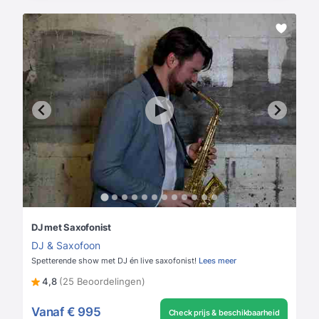
DJ met Saxofonist
DJ & Saxofoon
Spetterende show met DJ én live saxofonist!
Lees meer
4,8
(25 Beoordelingen)
Vanaf
€ 995
Check prijs & beschikbaarheid