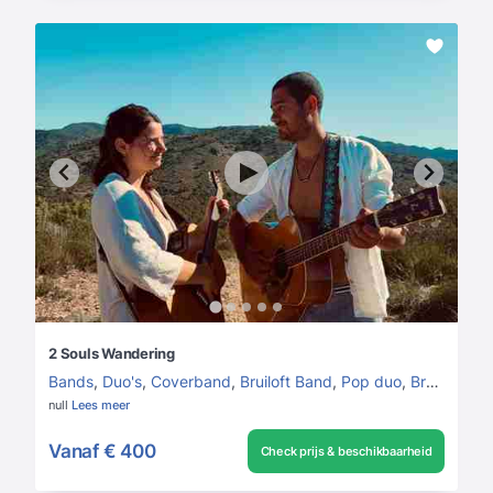
2 Souls Wandering
Bands
,
Duo's
,
Coverband
,
Bruiloft Band
,
Pop duo
,
Bruiloft
,
Tui
null
Lees meer
Vanaf
€ 400
Check prijs & beschikbaarheid