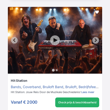
Hit Station
Bands
,
Coverband
,
Bruiloft Band
,
Bruiloft
,
Bedrijfsfeest
,
Trio's
Hit Station: Jouw Reis Door de Muzikale Geschiedenis!
Lees meer
Vanaf
€ 2000
Check prijs & beschikbaarheid