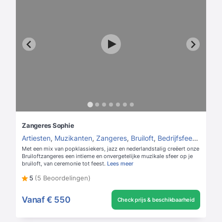
Zangeres Sophie
Artiesten
,
Muzikanten
,
Zangeres
,
Bruiloft
,
Bedrijfsfeest
,
Kerst
Met een mix van popklassiekers, jazz en nederlandstalig creëert onze
Bruiloftzangeres een intieme en onvergetelijke muzikale sfeer op je
bruiloft, van ceremonie tot feest.
Lees meer
5
(5 Beoordelingen)
Vanaf
€ 550
Check prijs & beschikbaarheid