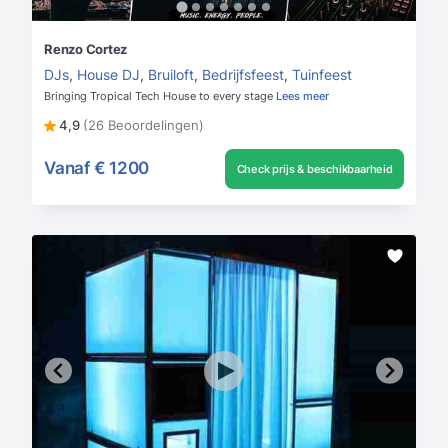
Renzo Cortez
DJs
,
House DJ
,
Bruiloft
,
Bedrijfsfeest
,
Tuinfeest
Bringing Tropical Tech House to every stage
Lees meer
4,9
(26 Beoordelingen)
Vanaf
€ 1200
Check prijs & beschikbaarheid