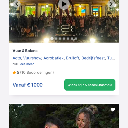
Vuur & Balans
Acts
,
Vuurshow
,
Acrobatiek
,
Bruiloft
,
Bedrijfsfeest
,
Tuinfeest
null
Lees meer
5
(10 Beoordelingen)
Vanaf
€ 1000
Check prijs & beschikbaarheid