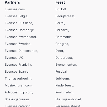
Partners
Feest
Evenses.com
Bruiloft
Evenses België
Bedrijfsfeest
Evenses Duitsland
Borrel
Evenses Oostenrijk
Carnaval
Evenses Zwitserland
Ceremonie
Evenses Zweden
Congres
Evenses Denemarken
Diner
Evenses UK
Dorpsfeest
Evenses Frankrijk
Evenementen
Evenses Spanje
Festival
Thomasverheul.nl
Jubileum
Muziekhuren.com
Kinderfeest
Advocaathulp.com
Koningsdag
Boekingsbureau
Nieuwjaarsborrel
Evenses catering
Personeelsfeest