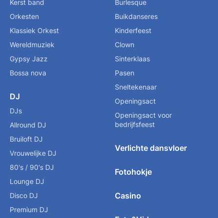
Kerst band
Burlesque
Orkesten
Buikdanseres
Klassiek Orkest
Kinderfeest
Wereldmuziek
Clown
Gypsy Jazz
Sinterklaas
Bossa nova
Pasen
Sneltekenaar
DJ
Openingsact
DJs
Openingsact voor
bedrijfsfeest
Allround DJ
Bruiloft DJ
Verlichte dansvloer
Vrouwelijke DJ
80's / 90's DJ
Fotohokje
Lounge DJ
Casino
Disco DJ
Premium DJ