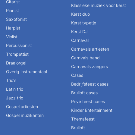
Gitarist
Klassieke muziek voor kerst
Pianist
Kerst duo
Saxofonist
Kerst typetje
Harpist
Kerst DJ
Violist
Carnaval
Percussionist
Carnavals artiesten
Trompettist
Carnvals band
Draaiorgel
Carnavals zangers
Overig instrumentaal
Cases
Trio's
Bedrijfsfeest cases
Latin trio
Bruiloft cases
Jazz trio
Privé feest cases
Gospel artiesten
Kinder Entertainment
Gospel muzikanten
Themafeest
Bruiloft