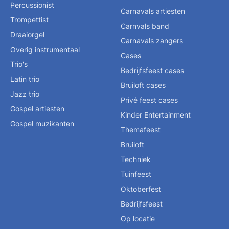
Percussionist
Carnavals artiesten
Trompettist
Carnvals band
Draaiorgel
Carnavals zangers
Overig instrumentaal
Cases
Trio's
Bedrijfsfeest cases
Latin trio
Bruiloft cases
Jazz trio
Privé feest cases
Gospel artiesten
Kinder Entertainment
Gospel muzikanten
Themafeest
Bruiloft
Techniek
Tuinfeest
Oktoberfest
Bedrijfsfeest
Op locatie