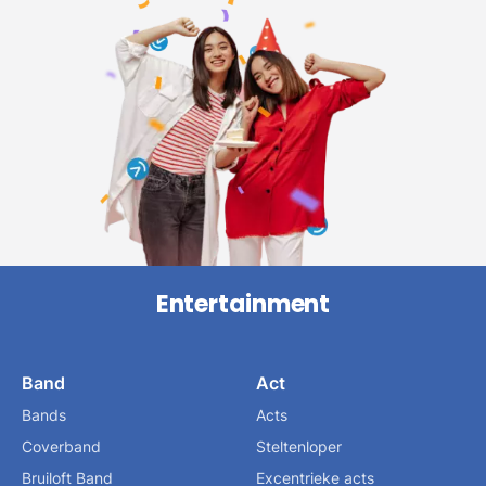
Entertainment
Band
Act
Bands
Acts
Coverband
Steltenloper
Bruiloft Band
Excentrieke acts