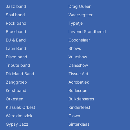
Jazz band
Drag Queen
Soul band
Waarzegster
Rock band
Typetje
Brassband
Levend Standbeeld
DJ & Band
Goochelaar
Latin Band
Shows
Disco band
Vuurshow
Tribute band
Dansshow
Dixieland Band
Tissue Act
Zanggroep
Acrobatiek
Kerst band
Burlesque
Orkesten
Buikdanseres
Klassiek Orkest
Kinderfeest
Wereldmuziek
Clown
Gypsy Jazz
Sinterklaas