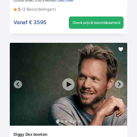
Louise boekt u bij Evenses!
Lees meer
5
(3 Beoordelingen)
Vanaf
€ 3595
Check prijs & beschikbaarheid
Diggy Dex boeken