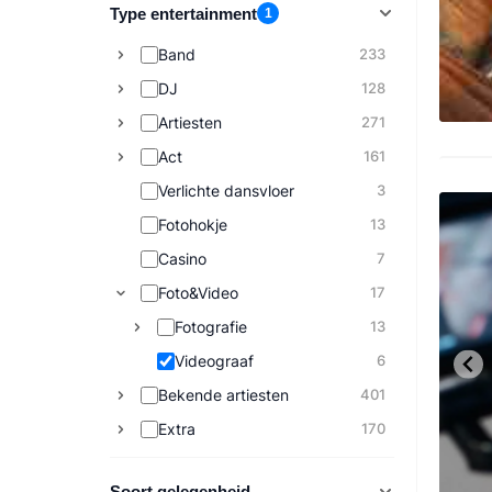
Type entertainment
1
Band
233
DJ
128
Artiesten
271
Act
161
Verlichte dansvloer
3
Fotohokje
13
Casino
7
Foto&Video
17
Fotografie
13
Videograaf
6
Bekende artiesten
401
Extra
170
Soort gelegenheid