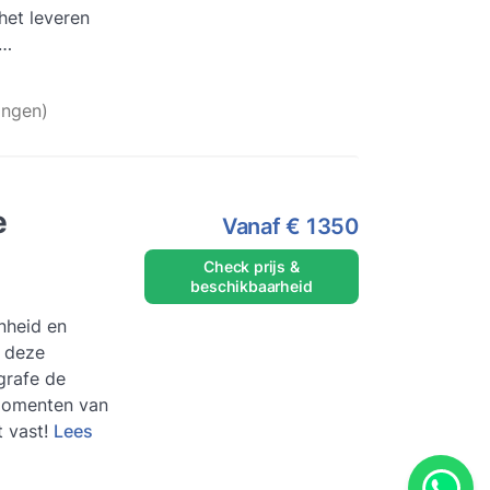
het leveren
n klanten die
ees meer
ingen)
e
Vanaf
€ 1350
Check prijs &
beschikbaarheid
nheid en
t deze
grafe de
momenten van
t vast!
Lees