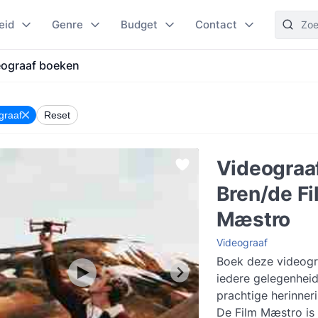
eid
Genre
Budget
Contact
eograaf boeken
graaf
Reset
Videograa
Bren/de Fi
Mæstro
Videograaf
Boek deze videogr
iedere gelegenhei
prachtige herinner
De Film Mæstro is