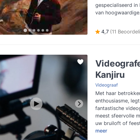
gespecialiseerd in 
van hoogwaardige
videoproducties aa
op zoek zijn na...
L
4,7
(11 Beoordel
Videograf
Kanjiru
Videograaf
Met haar betrokke
enthousiasme, leg
fantastische video
meest sfeervolle 
uw bruiloft of fees
meer