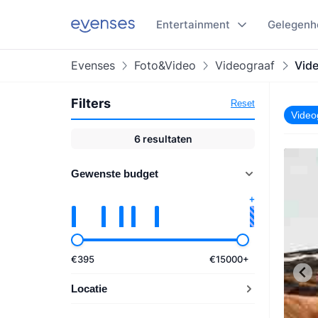
Entertainment
Gelegenh
Evenses
Foto&Video
Videograaf
Vid
Filters
Reset
Video
6
resultaten
Gewenste budget
€
395
€
15000
+
Locatie