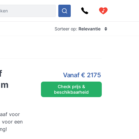
Sorteer op:
Relevantie
f
Vanaf
€ 2175
lm
Check prijs &
beschikbaarheid
aaf voor
d voor een
ing!