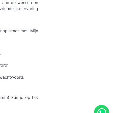
t aan de wensen en
vriendelijke ervaring
knop staat met ‘Mijn
.
word’
n wachtwoord.
cherm) kun je op het