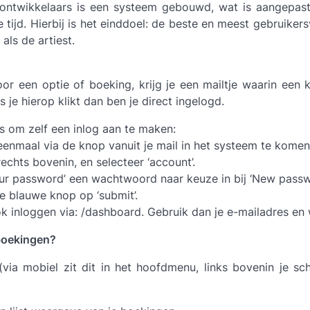
ontwikkelaars is een systeem gebouwd, wat is aangepas
 tijd. Hierbij is het einddoel: de beste en meest gebruikers
als de artiest.
or een optie of boeking, krijg je een mailtje waarin een 
s je hierop klikt dan ben je direct ingelogd.
s om zelf een inlog aan te maken:
 eenmaal via de knop vanuit je mail in het systeem te komen
echts bovenin, en selecteer ‘account’.
our password’ een wachtwoord naar keuze in bij ‘New pass
e blauwe knop op ‘submit’.
ok inloggen via: /dashboard. Gebruik dan je e-mailadres e
 boekingen?
(via mobiel zit dit in het hoofdmenu, links bovenin je s