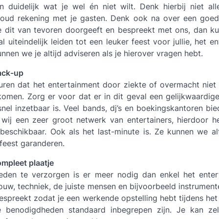
duidelijk wat je wel én niet wilt. Denk hierbij niet all
oud rekening met je gasten. Denk ook na over een goed
je dit van tevoren doorgeeft en bespreekt met ons, dan k
l uiteindelijk leiden tot een leuker feest voor jullie, het en
nnen we je altijd adviseren als je hierover vragen hebt.
ack-up
uren dat het entertainment door ziekte of overmacht niet
e komen. Zorg er voor dat er in dit geval een gelijkwaardi
snel inzetbaar is. Veel bands, dj’s en boekingskantoren bie
wij een zeer groot netwerk van entertainers, hierdoor h
beschikbaar. Ook als het last-minute is. Ze kunnen we alt
 feest garanderen.
mpleet plaatje
den te verzorgen is er meer nodig dan enkel het enter
ouw, techniek, de juiste mensen en bijvoorbeeld instrument
bespreekt zodat je een werkende opstelling hebt tijdens het 
le benodigdheden standaard inbegrepen zijn. Je kan ze